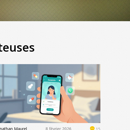
teuses
onathan Maurel
8 février 2026
15