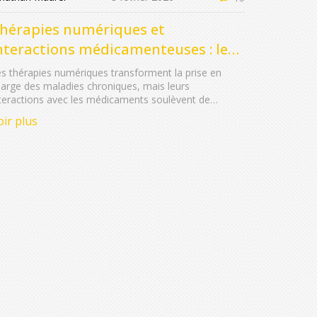
hérapies numériques et
nteractions médicamenteuses : les
ouvelles préoccupations
s thérapies numériques transforment la prise en
arge des maladies chroniques, mais leurs
teractions avec les médicaments soulèvent de
uvelles questions de sécurité, d'adhérence et de
oir plus
gulation. Découvrez les enjeux réels en 2026.