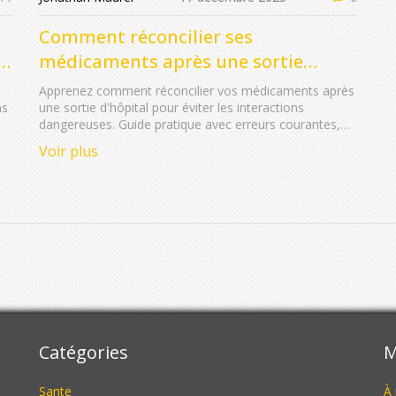
Comment réconcilier ses
médicaments après une sortie
t
d'hôpital pour éviter les interactions
Apprenez comment réconcilier vos médicaments après
ns
une sortie d'hôpital pour éviter les interactions
dangereuses. Guide pratique avec erreurs courantes,
té
médicaments à risque, et étapes clés à suivre avant et
Voir plus
après la sortie.
Catégories
M
Sante
À