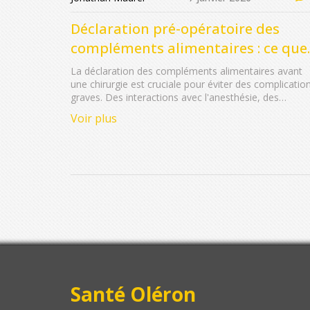
Déclaration pré-opératoire des
compléments alimentaires : ce que
les chirurgiens doivent absolumen
La déclaration des compléments alimentaires avant
savoir
une chirurgie est cruciale pour éviter des complicatio
graves. Des interactions avec l'anesthésie, des
saignements inattendus ou une réduction de l'efficaci
Voir plus
des médicaments peuvent survenir. Voici ce que les
chirurgiens doivent savoir en 2026.
Santé Oléron