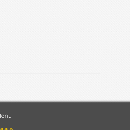
enu
 propos