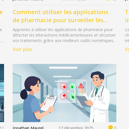
e
Comment utiliser les applications
T
de pharmacie pour surveiller les
i
interactions médicamenteuses
n
ne
Apprenez à utiliser les applications de pharmacie pour
Le
,
détecter les interactions médicamenteuses et sécuriser
ch
es
vos traitements grâce aux meilleurs outils numériques.
in
.
no
Voir plus
V
ré
Jonathan Maurel
17 décembre 2025
11
0