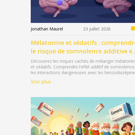
Jonathan Maurel
23 juillet 2026
Mélatonine et sédatifs : comprendr
le risque de somnolence additive et
les conseils de sécurité
Découvrez les risques cachés de mélanger mélatoni
et sédatifs. Comprendre l'effet additif de somnolence
les interactions dangereuses avec les benzodiazépin
et les conseils de sécurité essentiels pour bien dormir
Voir plus