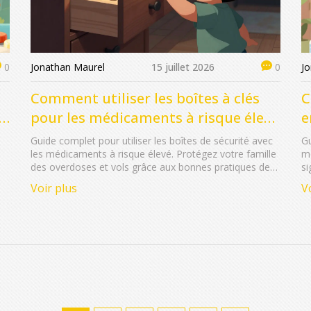
Jonathan Maurel
15 juillet 2026
J
0
0
Comment utiliser les boîtes à clés
C
pour les médicaments à risque élevé
e
à domicile
s
Guide complet pour utiliser les boîtes de sécurité avec
Gu
les médicaments à risque élevé. Protégez votre famille
mé
des overdoses et vols grâce aux bonnes pratiques de
si
stockage.
bo
Voir plus
V