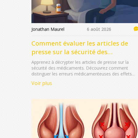
Jonathan Maurel
6 août 2026
Comment évaluer les articles de
presse sur la sécurité des
médicaments
Apprenez à décrypter les articles de presse sur la
sécurité des médicaments. Découvrez comment
distinguer les erreurs médicamenteuses des effets
indésirables, comprendre les risques absolus et éviter
Voir plus
les pièges médiatiques.