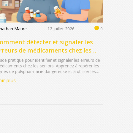
onathan Maurel
12 juillet 2026
0
omment détecter et signaler les
rreurs de médicaments chez les
eniors : Guide complet
ide pratique pour identifier et signaler les erreurs de
dicaments chez les seniors. Apprenez à repérer les
gnes de polypharmacie dangereuse et à utiliser les
ns canaux de signalement.
oir plus