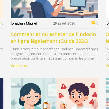
Jonathan Maurel
29 juillet 2026
J
0
6
Comment et où acheter de l'Indocin
O
en ligne légalement (Guide 2026)
l
nt
Guide pratique pour acheter de l'Indocin (indométacine)
Dé
en ligne légalement. Découvrez comment obtenir une
dé
ordonnance via la télémédecine, comparer les prix avec
co
GoodRx et choisir une pharmacie en ligne sûre.
vi
Voir plus
V