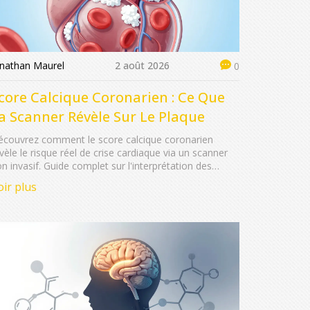
onathan Maurel
2 août 2026
0
core Calcique Coronarien : Ce Que
a Scanner Révèle Sur Le Plaque
couvrez comment le score calcique coronarien
vèle le risque réel de crise cardiaque via un scanner
n invasif. Guide complet sur l'interprétation des
ores, les candidats idéaux et les dernières avancées
oir plus
dicales.