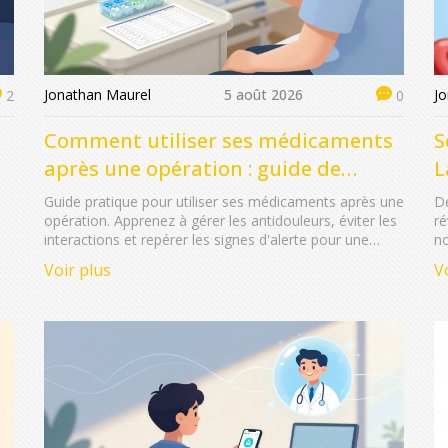
Jonathan Maurel
5 août 2026
J
2
0
Comment utiliser ses médicaments
S
après une opération : guide de
L
sécurité
Guide pratique pour utiliser ses médicaments après une
Dé
opération. Apprenez à gérer les antidouleurs, éviter les
ré
interactions et repérer les signes d'alerte pour une
no
récupération sécurisée.
sc
Voir plus
V
mé