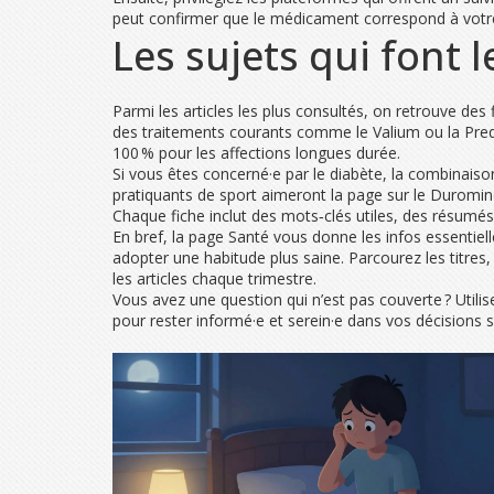
peut confirmer que le médicament correspond à votr
Les sujets qui font 
Parmi les articles les plus consultés, on retrouve des 
des traitements courants comme le Valium ou la Predn
100 % pour les affections longues durée.
Si vous êtes concerné·e par le diabète, la combinaiso
pratiquants de sport aimeront la page sur le Duromine,
Chaque fiche inclut des mots‑clés utiles, des résumés
En bref, la page Santé vous donne les infos essenti
adopter une habitude plus saine. Parcourez les titres,
les articles chaque trimestre.
Vous avez une question qui n’est pas couverte ? Utili
pour rester informé·e et serein·e dans vos décisions s