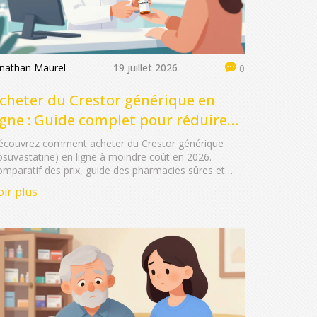
onathan Maurel
19 juillet 2026
0
cheter du Crestor générique en
igne : Guide complet pour réduire
os coûts
écouvrez comment acheter du Crestor générique
osuvastatine) en ligne à moindre coût en 2026.
mparatif des prix, guide des pharmacies sûres et
tuces pour économiser sur votre traitement.
oir plus