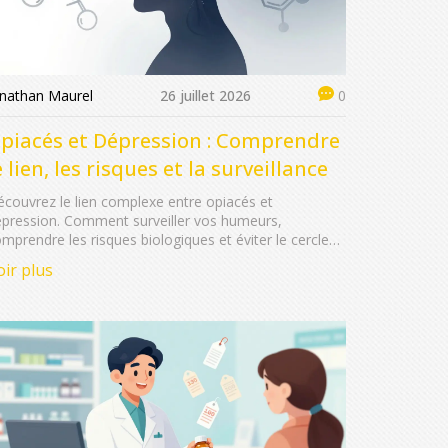
onathan Maurel
26 juillet 2026
0
piacés et Dépression : Comprendre
e lien, les risques et la surveillance
couvrez le lien complexe entre opiacés et
pression. Comment surveiller vos humeurs,
mprendre les risques biologiques et éviter le cercle
cieux douleur-souffrance psychique.
oir plus