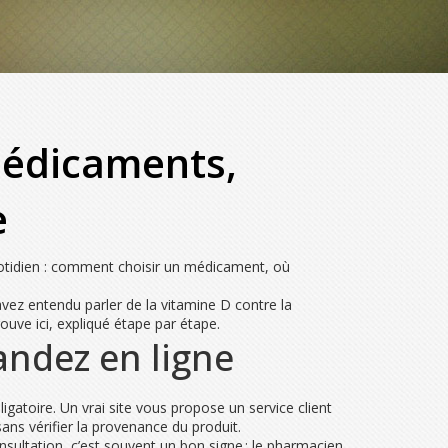
médicaments,
e
quotidien : comment choisir un médicament, où
vez entendu parler de la vitamine D contre la
ouve ici, expliqué étape par étape.
ndez en ligne
igatoire. Un vrai site vous propose un service client
ans vérifier la provenance du produit.
consultation, c’est souvent un bon signe : le pharmacien