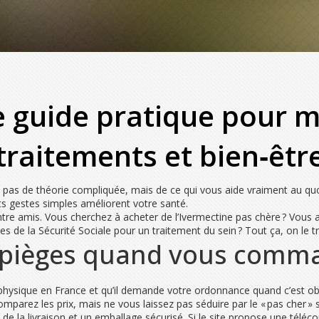
re guide pratique pour 
traitements et bien‑êtr
rle pas de théorie compliquée, mais de ce qui vous aide vraiment au 
its gestes simples améliorent votre santé.
e amis. Vous cherchez à acheter de l’Ivermectine pas chère ? Vous a
 de la Sécurité Sociale pour un traitement du sein ? Tout ça, on le tr
 pièges quand vous comma
e physique en France et qu’il demande votre ordonnance quand c’est obl
parez les prix, mais ne vous laissez pas séduire par le « pas cher » s
vi de la livraison et un emballage sécurisé. Si le site propose une télé