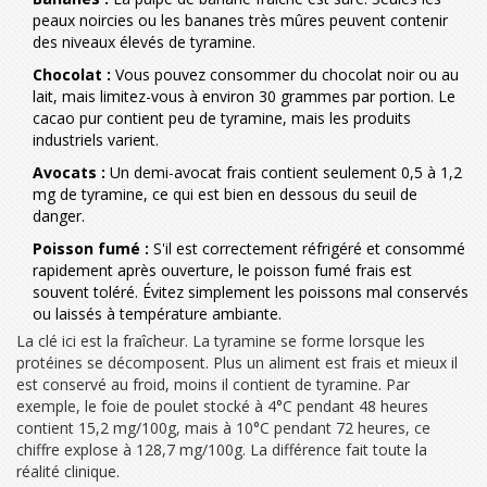
peaux noircies ou les bananes très mûres peuvent contenir
des niveaux élevés de tyramine.
Chocolat :
Vous pouvez consommer du chocolat noir ou au
lait, mais limitez-vous à environ 30 grammes par portion. Le
cacao pur contient peu de tyramine, mais les produits
industriels varient.
Avocats :
Un demi-avocat frais contient seulement 0,5 à 1,2
mg de tyramine, ce qui est bien en dessous du seuil de
danger.
Poisson fumé :
S'il est correctement réfrigéré et consommé
rapidement après ouverture, le poisson fumé frais est
souvent toléré. Évitez simplement les poissons mal conservés
ou laissés à température ambiante.
La clé ici est la fraîcheur. La tyramine se forme lorsque les
protéines se décomposent. Plus un aliment est frais et mieux il
est conservé au froid, moins il contient de tyramine. Par
exemple, le foie de poulet stocké à 4°C pendant 48 heures
contient 15,2 mg/100g, mais à 10°C pendant 72 heures, ce
chiffre explose à 128,7 mg/100g. La différence fait toute la
réalité clinique.