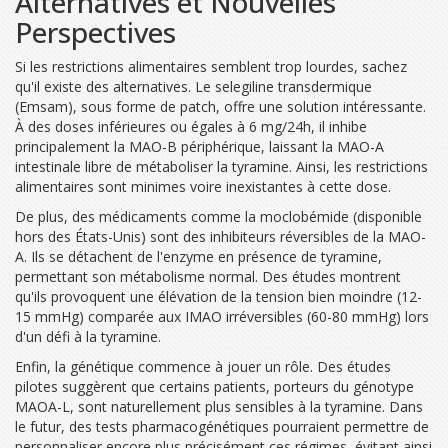
Alternatives et Nouvelles
Perspectives
Si les restrictions alimentaires semblent trop lourdes, sachez
qu'il existe des alternatives. Le
selegiline transdermique
(Emsam)
, sous forme de patch, offre une solution intéressante.
À des doses inférieures ou égales à 6 mg/24h, il inhibe
principalement la MAO-B périphérique, laissant la MAO-A
intestinale libre de métaboliser la tyramine. Ainsi, les restrictions
alimentaires sont minimes voire inexistantes à cette dose.
De plus, des médicaments comme la moclobémide (disponible
hors des États-Unis) sont des inhibiteurs réversibles de la MAO-
A. Ils se détachent de l'enzyme en présence de tyramine,
permettant son métabolisme normal. Des études montrent
qu'ils provoquent une élévation de la tension bien moindre (12-
15 mmHg) comparée aux IMAO irréversibles (60-80 mmHg) lors
d'un défi à la tyramine.
Enfin, la génétique commence à jouer un rôle. Des études
pilotes suggèrent que certains patients, porteurs du génotype
MAOA-L, sont naturellement plus sensibles à la tyramine. Dans
le futur, des tests pharmacogénétiques pourraient permettre de
personnaliser encore plus précisément ces régimes, évitant ainsi