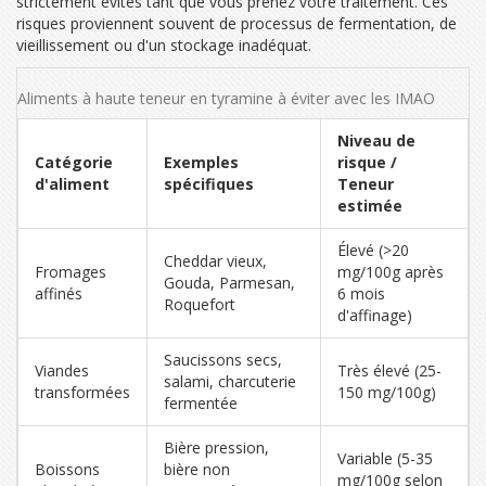
strictement évités tant que vous prenez votre traitement. Ces
risques proviennent souvent de processus de fermentation, de
vieillissement ou d'un stockage inadéquat.
Aliments à haute teneur en tyramine à éviter avec les IMAO
Niveau de
Catégorie
Exemples
risque /
d'aliment
spécifiques
Teneur
estimée
Élevé (>20
Cheddar vieux,
Fromages
mg/100g après
Gouda, Parmesan,
affinés
6 mois
Roquefort
d'affinage)
Saucissons secs,
Viandes
Très élevé (25-
salami, charcuterie
transformées
150 mg/100g)
fermentée
Bière pression,
Variable (5-35
Boissons
bière non
mg/100g selon