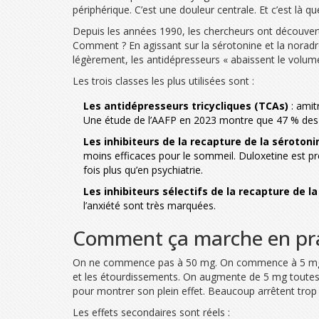
périphérique. C’est une douleur centrale. Et c’est là 
Depuis les années 1990, les chercheurs ont découvert
Comment ? En agissant sur la sérotonine et la noradr
légèrement, les antidépresseurs « abaissent le volum
Les trois classes les plus utilisées sont :
Les antidépresseurs tricycliques (TCAs)
: amitr
Une étude de l’AAFP en 2023 montre que 47 % des pa
Les inhibiteurs de la recapture de la sérotoni
moins efficaces pour le sommeil. Duloxetine est pre
fois plus qu’en psychiatrie.
Les inhibiteurs sélectifs de la recapture de la
l’anxiété sont très marquées.
Comment ça marche en pra
On ne commence pas à 50 mg. On commence à 5 mg. Pou
et les étourdissements. On augmente de 5 mg toutes
pour montrer son plein effet. Beaucoup arrêtent trop t
Les effets secondaires sont réels :