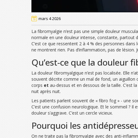
mars 4 2026
La fibromyalgie n’est pas une simple douleur musculai
normale en une douleur intense, constante, partout 
C’est ce que ressentent 2 à 4 % des personnes dans l
ne montrent rien. Pas d’inflammation, pas de lésion. J
Qu’est-ce que la douleur f
La douleur fibromyalgique n’est pas localisée. Elle n’at
souvent décrite comme un mal de fond, un aiguillon co
corps
et
au-dessus et en dessous de la taille. C’est la
nuit après nuit.
Les patients parlent souvent de « fibro fog » - une so
C’est une confusion neurologique. Et le sommeil ? Il 
douleur s’aggrave. C’est un cercle vicieux.
Pourquoi les antidépresseu
On ne traite pas la fibromyalgie avec des anti-inflamm