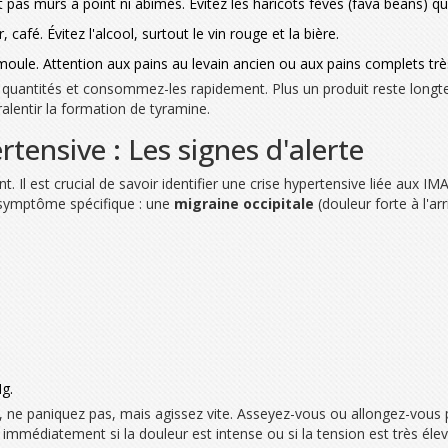
t pas mûrs à point ni abîmés. Évitez les haricots fèves (fava beans) q
, café. Évitez l'alcool, surtout le vin rouge et la bière.
emoule. Attention aux pains au levain ancien ou aux pains complets trè
s quantités et consommez-les rapidement. Plus un produit reste longt
ralentir la formation de tyramine.
tensive : Les signes d'alerte
. Il est crucial de savoir identifier une crise hypertensive liée aux I
n symptôme spécifique : une
migraine occipitale
(douleur forte à l'arr
g.
ne paniquez pas, mais agissez vite. Asseyez-vous ou allongez-vous po
immédiatement si la douleur est intense ou si la tension est très él