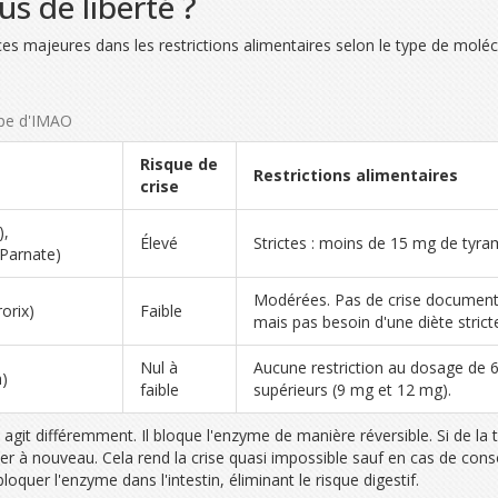
s de liberté ?
ces majeures dans les restrictions alimentaires selon le type de moléc
ype d'IMAO
Risque de
Restrictions alimentaires
crise
),
Élevé
Strictes : moins de 15 mg de tyram
Parnate)
Modérées. Pas de crise documenté
orix)
Faible
mais pas besoin d'une diète strict
Nul à
Aucune restriction au dosage de 
)
faible
supérieurs (9 mg et 12 mg).
it différemment. Il bloque l'enzyme de manière réversible. Si de la t
r à nouveau. Cela rend la crise quasi impossible sauf en cas de con
loquer l'enzyme dans l'intestin, éliminant le risque digestif.