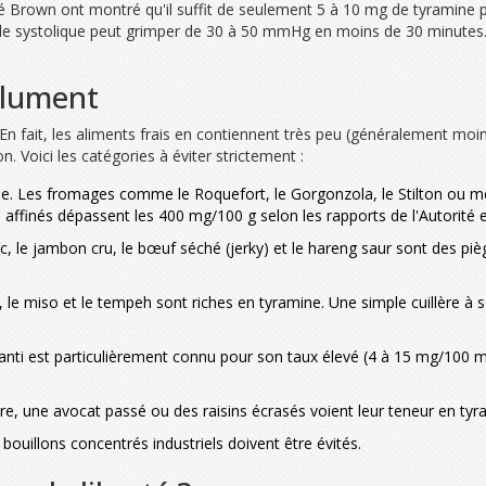
 Brown ont montré qu'il suffit de seulement 5 à 10 mg de tyramine po
lle systolique peut grimper de 30 à 50 mmHg en moins de 30 minutes. C
olument
En fait, les aliments frais en contiennent très peu (généralement moi
n. Voici les catégories à éviter strictement :
que. Les fromages comme le Roquefort, le Gorgonzola, le Stilton ou m
affinés dépassent les 400 mg/100 g selon les rapports de l'Autorité 
, le jambon cru, le bœuf séché (jerky) et le hareng saur sont des pi
 le miso et le tempeh sont riches en tyramine. Une simple cuillère à
anti est particulièrement connu pour son taux élevé (4 à 15 mg/100 ml)
e, une avocat passé ou des raisins écrasés voient leur teneur en ty
 bouillons concentrés industriels doivent être évités.