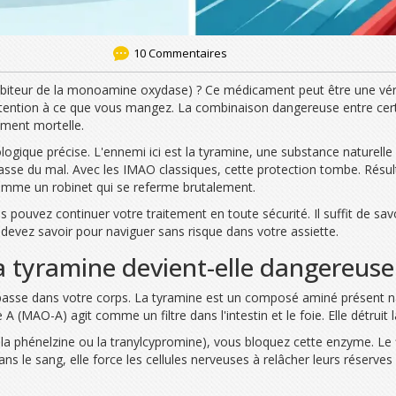
10 Commentaires
ibiteur de la monoamine oxydase) ? Ce médicament peut être une vér
 attention à ce que vous mangez. La combinaison dangereuse entre ce
lement mortelle.
logique précise. L'ennemi ici est la
tyramine
,
une substance naturelle 
fasse du mal. Avec les IMAO classiques, cette protection tombe. Résul
omme un robinet qui se referme brutalement.
ouvez continuer votre traitement en toute sécurité. Il suffit de savoi
s devez savoir pour naviguer sans risque dans votre assiette.
a tyramine devient-elle dangereuse
se passe dans votre corps. La tyramine est un composé aminé présent
 A (MAO-A)
agit comme un filtre dans l'intestin et le foie. Elle détrui
 phénelzine ou la tranylcypromine), vous bloquez cette enzyme. Le f
s dans le sang, elle force les cellules nerveuses à relâcher leurs réser