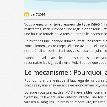
juin 7 2026
Vous prenez un
antidépresseur de type IMAO
(inh
résistantes, mais il impose une règle d'or absolue :
une hausse brutale de la tension artérielle, potentiel
Ce n'est pas une légende urbaine, c'est une réalité bio
Normalement, votre corps l'élimine avant qu'elle ne 
noradrénaline, contractant vos vaisseaux sanguins c
Bonne nouvelle : avec les bonnes connaissances, vous p
reconnaître les signes d'alerte. Voici tout ce que vou
Le mécanisme : Pourquoi l
Pour comprendre le risque, il faut regarder ce qui 
corps sain, une enzyme appelée
monoamine oxydase
Lorsque vous prenez des IMAO irréversibles (comme la
tyramine, celle-ci traverse l'intestin intacte. Une foi
vaisseaux sanguins. La pression monte vite, très vite.