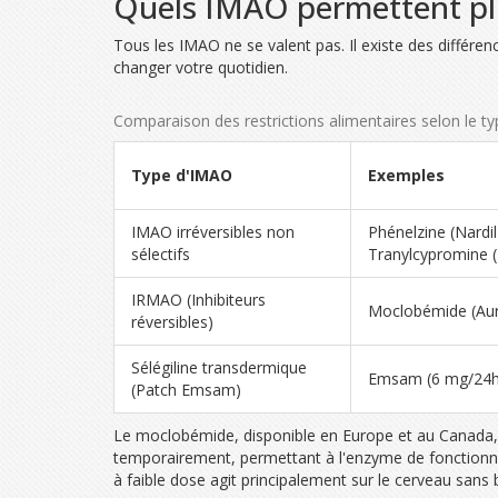
Quels IMAO permettent plu
Tous les IMAO ne se valent pas. Il existe des différen
changer votre quotidien.
Comparaison des restrictions alimentaires selon le t
Type d'IMAO
Exemples
IMAO irréversibles non
Phénelzine (Nardil
sélectifs
Tranylcypromine (
IRMAO (Inhibiteurs
Moclobémide (Aur
réversibles)
Sélégiline transdermique
Emsam (6 mg/24h
(Patch Emsam)
Le moclobémide, disponible en Europe et au Canada, ag
temporairement, permettant à l'enzyme de fonctionne
à faible dose agit principalement sur le cerveau sans b