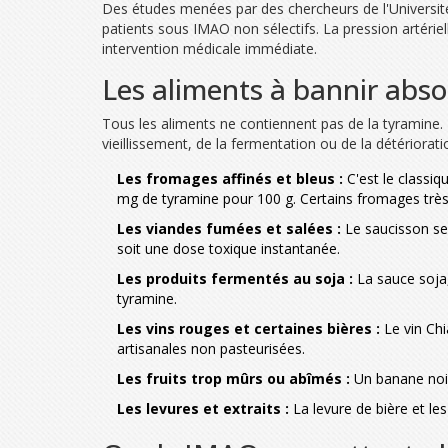
Des études menées par des chercheurs de l'Université
patients sous IMAO non sélectifs. La pression artérie
intervention médicale immédiate.
Les aliments à bannir abs
Tous les aliments ne contiennent pas de la tyramine. 
vieillissement, de la fermentation ou de la détérioratio
Les fromages affinés et bleus :
C'est le classi
mg de tyramine pour 100 g. Certains fromages très 
Les viandes fumées et salées :
Le saucisson sec
soit une dose toxique instantanée.
Les produits fermentés au soja :
La sauce soja,
tyramine.
Les vins rouges et certaines bières :
Le vin Chi
artisanales non pasteurisées.
Les fruits trop mûrs ou abîmés :
Un banane noir
Les levures et extraits :
La levure de bière et les