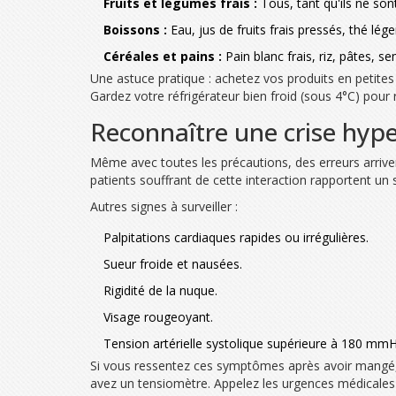
Fruits et légumes frais :
Tous, tant qu'ils ne son
Boissons :
Eau, jus de fruits frais pressés, thé léger
Céréales et pains :
Pain blanc frais, riz, pâtes, s
Une astuce pratique : achetez vos produits en petite
Gardez votre réfrigérateur bien froid (sous 4°C) pour 
Reconnaître une crise hyper
Même avec toutes les précautions, des erreurs arrivent
patients souffrant de cette interaction rapportent u
Autres signes à surveiller :
Palpitations cardiaques rapides ou irrégulières.
Sueur froide et nausées.
Rigidité de la nuque.
Visage rougeoyant.
Tension artérielle systolique supérieure à 180 mmH
Si vous ressentez ces symptômes après avoir mangé, 
avez un tensiomètre. Appelez les urgences médicales 