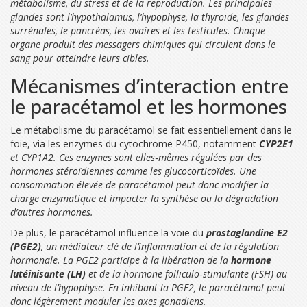
métabolisme, du stress et de la reproduction. Les principales
glandes sont l’hypothalamus, l’hypophyse, la thyroïde, les glandes
surrénales, le pancréas, les ovaires et les testicules. Chaque
organe produit des messagers chimiques qui circulent dans le
sang pour atteindre leurs cibles.
Mécanismes d’interaction entre
le paracétamol et les hormones
Le métabolisme du
paracétamol
se fait essentiellement dans le
foie, via les enzymes du cytochrome P450, notamment
CYP2E1
et
CYP1A2
. Ces enzymes sont elles‑mêmes régulées par des
hormones stéroïdiennes comme les glucocorticoïdes. Une
consommation élevée de paracétamol peut donc modifier la
charge enzymatique et impacter la synthèse ou la dégradation
d’autres hormones.
De plus, le paracétamol influence la voie du
prostaglandine E2
(PGE2)
,
un médiateur clé de l’inflammation et de la régulation
hormonale
. La PGE2 participe à la libération de la
hormone
lutéinisante (LH)
et de la
hormone folliculo‑stimulante (FSH)
au
niveau de l’hypophyse. En inhibant la PGE2, le paracétamol peut
donc légèrement moduler les axes gonadiens.