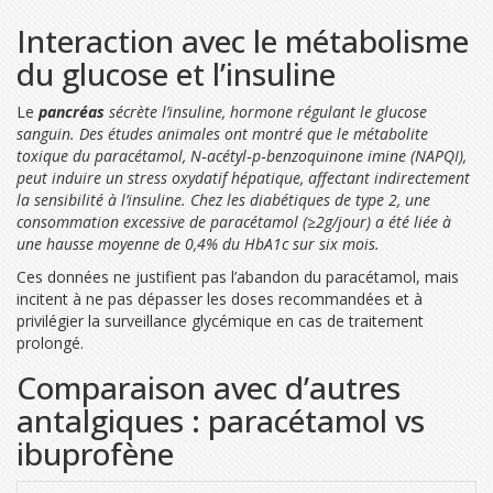
Interaction avec le métabolisme
du glucose et l’insuline
Le
pancréas
sécrète l’insuline, hormone régulant le glucose
sanguin. Des études animales ont montré que le métabolite
toxique du paracétamol, N‑acétyl‑p‑benzoquinone imine (NAPQI),
peut induire un stress oxydatif hépatique, affectant indirectement
la sensibilité à l’insuline. Chez les diabétiques de type 2, une
consommation excessive de paracétamol (≥2g/jour) a été liée à
une hausse moyenne de 0,4% du HbA1c sur six mois.
Ces données ne justifient pas l’abandon du paracétamol, mais
incitent à ne pas dépasser les doses recommandées et à
privilégier la surveillance glycémique en cas de traitement
prolongé.
Comparaison avec d’autres
antalgiques : paracétamol vs
ibuprofène