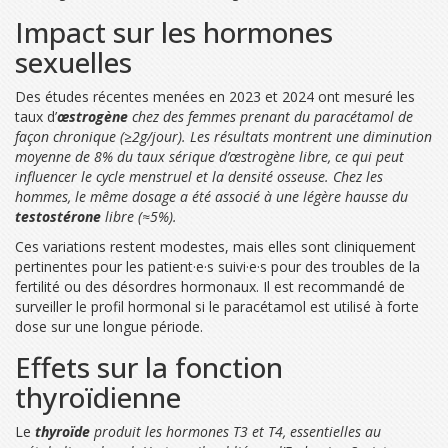
Impact sur les hormones
sexuelles
Des études récentes menées en 2023 et 2024 ont mesuré les
taux d’
œstrogène
chez des femmes prenant du paracétamol de
façon chronique (≥2g/jour). Les résultats montrent une diminution
moyenne de 8% du taux sérique d’œstrogène libre, ce qui peut
influencer le cycle menstruel et la densité osseuse. Chez les
hommes, le même dosage a été associé à une légère hausse du
testostérone
libre (≈5%).
Ces variations restent modestes, mais elles sont cliniquement
pertinentes pour les patient·e·s suivi·e·s pour des troubles de la
fertilité ou des désordres hormonaux. Il est recommandé de
surveiller le profil hormonal si le paracétamol est utilisé à forte
dose sur une longue période.
Effets sur la fonction
thyroïdienne
Le
thyroïde
produit les hormones
T3
et
T4
, essentielles au