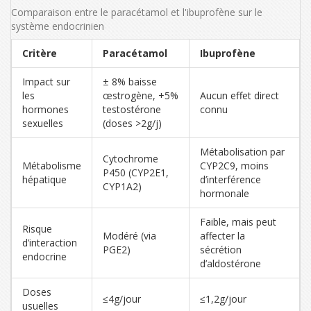
Comparaison entre le paracétamol et l'ibuprofène sur le
système endocrinien
Critère
Paracétamol
Ibuprofène
Impact sur
± 8% baisse
les
œstrogène, +5%
Aucun effet direct
hormones
testostérone
connu
sexuelles
(doses >2g/j)
Métabolisation par
Cytochrome
Métabolisme
CYP2C9, moins
P450 (CYP2E1,
hépatique
d’interférence
CYP1A2)
hormonale
Faible, mais peut
Risque
Modéré (via
affecter la
d’interaction
PGE2)
sécrétion
endocrine
d’aldostérone
Doses
≤4g/jour
≤1,2g/jour
usuelles