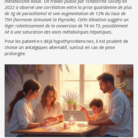
métabolisme basal. Un travail publié par l’Endocrine Society en
2022 a observé une corrélation entre la prise quotidienne de plus
de 3g de
paracétamol
et une augmentation de 12% du taux de
TSH
(hormone stimulant la thyroïde). Cette élévation suggère un
léger ralentissement de la conversion de T4 en T3, possiblement
lié à une saturation des voies métaboliques hépatiques.
Pour les patient·e·s déjà hypothyroïdiens·nes, il est prudent de
choisir un antalgiques alternatif, surtout en cas de prise
prolongée.