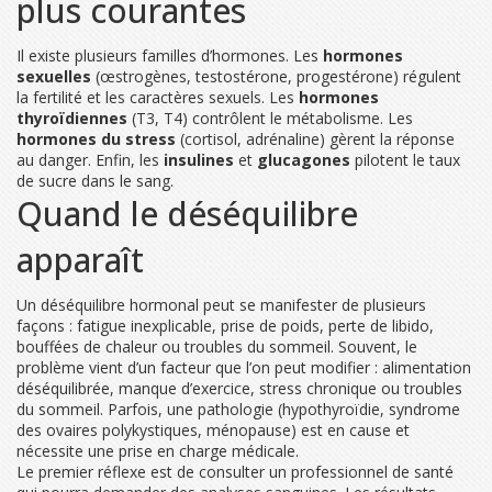
plus courantes
Il existe plusieurs familles d’hormones. Les
hormones
sexuelles
(œstrogènes, testostérone, progestérone) régulent
la fertilité et les caractères sexuels. Les
hormones
thyroïdiennes
(T3, T4) contrôlent le métabolisme. Les
hormones du stress
(cortisol, adrénaline) gèrent la réponse
au danger. Enfin, les
insulines
et
glucagones
pilotent le taux
de sucre dans le sang.
Quand le déséquilibre
apparaît
Un déséquilibre hormonal peut se manifester de plusieurs
façons : fatigue inexplicable, prise de poids, perte de libido,
bouffées de chaleur ou troubles du sommeil. Souvent, le
problème vient d’un facteur que l’on peut modifier : alimentation
déséquilibrée, manque d’exercice, stress chronique ou troubles
du sommeil. Parfois, une pathologie (hypothyroïdie, syndrome
des ovaires polykystiques, ménopause) est en cause et
nécessite une prise en charge médicale.
Le premier réflexe est de consulter un professionnel de santé