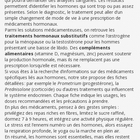
qui pourra demander des analyses sanguines. Les résultats
permettent d’identifier les hormones qui sont trop ou pas assez
présentes. Selon le diagnostic, le traitement peut aller d’un
simple changement de mode de vie à une prescription de
médicaments hormonaux.
Parmi les solutions médicamenteuses, on retrouve les
traitements hormonaux substitutifs
comme l’œstrogène
pour la ménopause ou la testostérone pour les hommes
présentant une baisse de libido. Des
compléments
alimentaires
(vitamine D, magnésium, zinc) peuvent soutenir
la production hormonale, mais ils ne remplacent pas une
prescription lorsqu’elle est nécessaire.
Si vous êtes à la recherche d’informations sur des médicaments
spécifiques liés aux hormones, notre site propose des fiches
détaillées : par exemple le
Prometrium
(progestérone), la
Prednisolone
(corticoïde) ou d’autres traitements qui influencent
le système endocrinien. Chaque fiche indique les usages, les
doses recommandées et les précautions à prendre.
En plus des médicaments, pensez à des gestes simples :
privilégiez des repas riches en fibres, limitez le sucre raffiné,
dormez 7 à 9 heures, et intégrez une activité physique régulière.
Le stress est l’ennemi numéro un des hormones, alors essayez
la respiration profonde, le yoga ou la marche en plein air.
En résumé, les hormones sont essentielles, mais elles restent