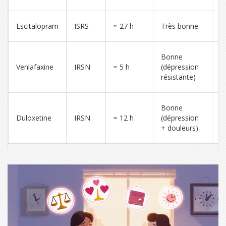
n
F
Escitalopram
ISRS
≈ 27 h
Très bonne
m
H
Bonne
s
Venlafaxine
IRSN
≈ 5 h
(dépression
s
résistante)
s
N
Bonne
a
Duloxetine
IRSN
≈ 12 h
(dépression
d
+ douleurs)
t