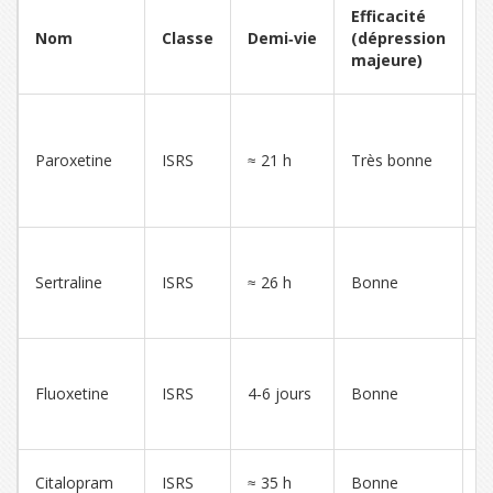
Efficacité
P
Nom
Classe
Demi‑vie
(dépression
e
majeure)
s
S
b
Paroxetine
ISRS
≈ 21 h
Très bonne
d
d
s
D
a
Sertraline
ISRS
≈ 26 h
Bonne
in
i
I
a
Fluoxetine
ISRS
4‑6 jours
Bonne
p
d
Q
Citalopram
ISRS
≈ 35 h
Bonne