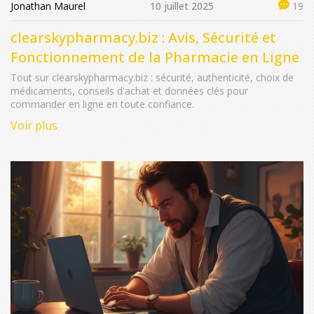
Jonathan Maurel
10 juillet 2025
19
clearskypharmacy.biz : Avis, Sécurité et
Fonctionnement de la Pharmacie en Ligne
Tout sur clearskypharmacy.biz : sécurité, authenticité, choix de
médicaments, conseils d'achat et données clés pour
commander en ligne en toute confiance.
Voir plus