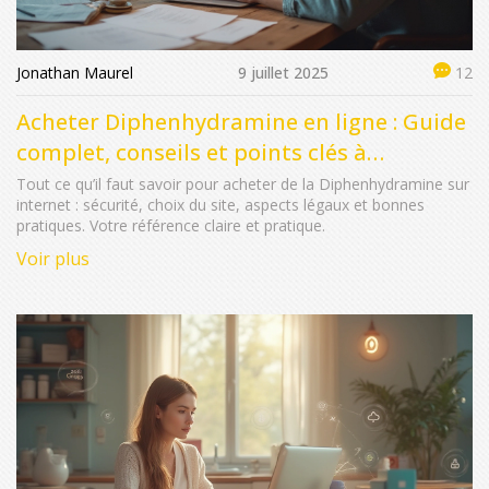
Jonathan Maurel
9 juillet 2025
12
Acheter Diphenhydramine en ligne : Guide
complet, conseils et points clés à
connaître
Tout ce qu’il faut savoir pour acheter de la Diphenhydramine sur
internet : sécurité, choix du site, aspects légaux et bonnes
pratiques. Votre référence claire et pratique.
Voir plus