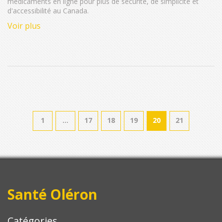
médicaments en ligne pour plus de sécurité, de simplicité et
d'accessibilité au Canada.
Voir plus
1
…
17
18
19
20
21
Santé Oléron
Catégories