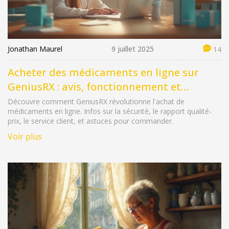
Jonathan Maurel
9 juillet 2025
14
Acheter des médicaments en ligne sur
GeniusRX : avis, fonctionnement et
conseils
Découvre comment GeniusRX révolutionne l'achat de
médicaments en ligne. Infos sur la sécurité, le rapport qualité-
prix, le service client, et astuces pour commander.
Voir plus