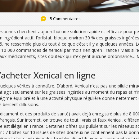
15 Commentaires
sonnes cherchent aujourd’hui une solution rapide et efficace pour pe
ingrédient actif, l’orlistat, bloque environ 30 % des graisses ingérées
, ne ressemble plus du tout à ce que c’était il y a quelques années. Les
s 10 000 commandes de Xenical par mois rien qu’en France ! Mais si 
. Faux médicaments, sites douteux qui n’exigent aucune ordonnance… M
’acheter Xenical en ligne
 quelques vérités à connaître. D’abord, Xenical n’est pas une pilule mi
agit seulement sur les graisses ingérées au moment du repas et n’infl
égime équilibré et à une activité physique régulière donne nettement 
bercent d’illusions.
icament et des produits de santé) avait déjà enregistré plus de 8 00
rançais. Sur Internet, on trouve de tout : vrais et faux Xenical, dif
est illégal en France. Certaines offres qui pullulent sur les réseaux 
 : 7 boîtes sur 10 issues de sites douteux ne contiennent pas la bonn
îmer le foie, entraîner des troubles digestifs graves, voire mettre la v