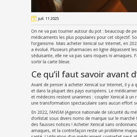
juil. 11 2025
On ne va pas tourner autour du pot : beaucoup de per
médicaments les plus populaires pour cet objectif. Son 
l’organisme. Mais acheter Xenical sur Internet, en 2025
a évolué. Plusieurs pharmacies en ligne dépassent le
séduisante, elle ne va pas sans risques ni arnaques
sortir la carte bleue.
Ce qu’il faut savoir avant d
Avant de penser à acheter Xenical sur Internet, il y a
et dans la plupart des pays européens. Le médicament 
et médecins restent unanimes : coupler Xenical à un r
une transformation spectaculaire sans aucun effort se 
En 2022, l’ANSM (Agence nationale de sécurité du méd
d’orlistat sous divers noms de marque sur le marché f
des fausses notices ! Acheter Xenical sans ordonnance 
arnaques, et la contrefaçon reste un problème majeur
santé. L’utilisation d’un médicament contrefait peut ab