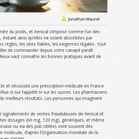
Jonathan Maurel
rdre du poids, et Xenical s’impose comme l’un des
, évitant ainsi qu’elles ne soient absorbées par
 règles, les sites fiables, les exigences légales : tout
l’idée de commander depuis votre canapé paraît
ieux vaut connaître les bonnes pratiques avant de
racle et nécessite une prescription médicale en France
ue ni sur l’appétit ni sur les sucres. Les pharmaciens
de meilleurs résultats. Les personnes qui imaginent
0 signalements de ventes frauduleuses de Xenical et
férentes dosages (60 mg, 120 mg), génériques, et même
sociaux ou via des pub ciblées sont souvent des
e molécule, d’après l’Organisation mondiale de la
ie en danger.