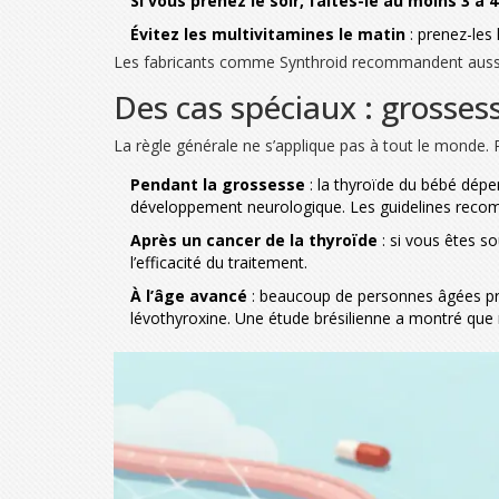
Si vous prenez le soir, faites-le au moins 3 à 
Évitez les multivitamines le matin
: prenez-les 
Les fabricants comme Synthroid recommandent aussi de 
Des cas spéciaux : grosses
La règle générale ne s’applique pas à tout le monde. Po
Pendant la grossesse
: la thyroïde du bébé dépe
développement neurologique. Les guidelines recom
Après un cancer de la thyroïde
: si vous êtes s
l’efficacité du traitement.
À l’âge avancé
: beaucoup de personnes âgées pren
lévothyroxine. Une étude brésilienne a montré que