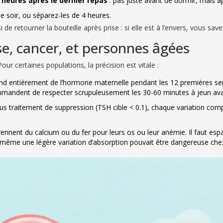
4 heures après le dernier repas
: pas juste avant de dormir, mais a
le soir, ou séparez-les de 4 heures.
retourner la bouteille après prise : si elle est à l’envers, vous save
se, cancer, et personnes âgées
ur certaines populations, la précision est vitale :
nd entièrement de l’hormone maternelle pendant les 12 premières sem
mandent de respecter scrupuleusement les 30-60 minutes à jeun avan
ous traitement de suppression (TSH cible < 0.1), chaque variation com
nent du calcium ou du fer pour leurs os ou leur anémie. Il faut esp
 même une légère variation d’absorption pouvait être dangereuse chez