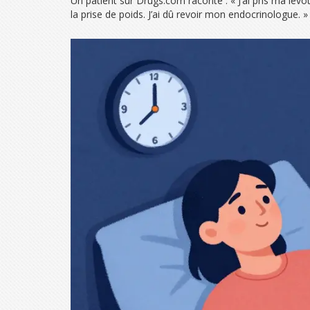
Un patient sur Drugs.com raconte : « J’ai pris ma lév
la prise de poids. J’ai dû revoir mon endocrinologue. »