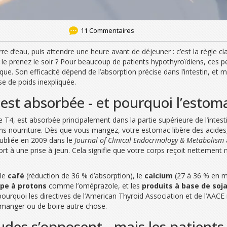
11 Commentaires
re d’eau, puis attendre une heure avant de déjeuner : c’est la règle cla
e prenez le soir ? Pour beaucoup de patients hypothyroïdiens, ces peti
ue. Son efficacité dépend de l’absorption précise dans l’intestin, et
e de poids inexpliquée.
st absorbée - et pourquoi l’estomac
4, est absorbée principalement dans la partie supérieure de l’intestin
s nourriture. Dès que vous mangez, votre estomac libère des acides
publiée en 2009 dans le
Journal of Clinical Endocrinology & Metabolism
rt à une prise à jeun. Cela signifie que votre corps reçoit nettement
 le
café
(réduction de 36 % d’absorption), le
calcium
(27 à 36 % en m
mpe à protons
comme l’oméprazole, et les
produits à base de soj
t pourquoi les directives de l’American Thyroid Association et de l’AA
e manger ou de boire autre chose.
tudes s’opposent - mais les patient