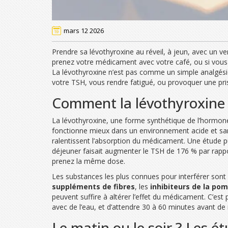
mars 12 2026
Prendre sa lévothyroxine au réveil, à jeun, avec un ver
prenez votre médicament avec votre café, ou si vous l
La lévothyroxine n’est pas comme un simple analgésiq
votre TSH, vous rendre fatigué, ou provoquer une pris
Comment la lévothyroxine e
La lévothyroxine, une forme synthétique de l’hormone T
fonctionne mieux dans un environnement acide et san
ralentissent l’absorption du médicament. Une étude 
déjeuner faisait augmenter le TSH de 176 % par rappo
prenez la même dose.
Les substances les plus connues pour interférer sont
suppléments de fibres
, les
inhibiteurs de la po
peuvent suffire à altérer l’effet du médicament. C’es
avec de l’eau, et d’attendre 30 à 60 minutes avant d
Le matin ou le soir ? Les é