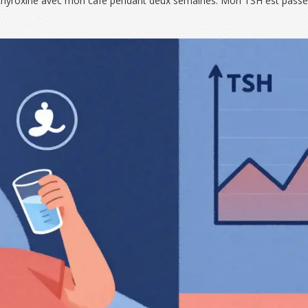
othyroxine avec mon café pendant deux semaines. Mon TSH est passé de 