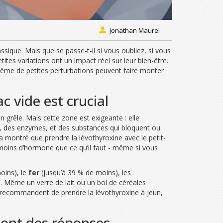
Jonathan Maurel
ssique. Mais que se passe-t-il si vous oubliez, si vous
tes variations ont un impact réel sur leur bien-être.
 même de petites perturbations peuvent faire monter
 vide est crucial
 grêle. Mais cette zone est exigeante : elle
, des enzymes, et des substances qui bloquent ou
a montré que prendre la lévothyroxine avec le petit-
 moins d’hormone que ce qu’il faut - même si vous
oins), le
fer
(jusqu’à 39 % de moins), les
a
. Même un verre de lait ou un bol de céréales
CE recommandent de prendre la lévothyroxine à jeun,
s ont des réponses