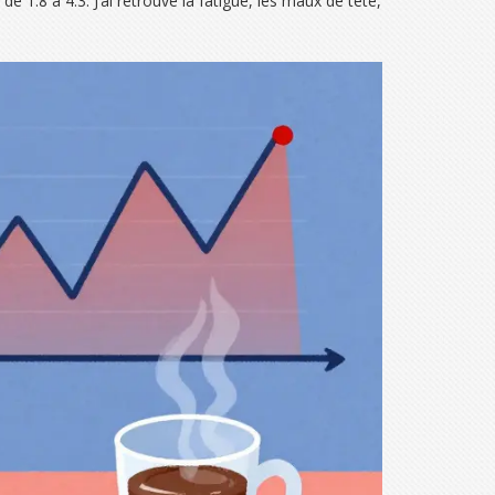
1.8 à 4.3. J’ai retrouvé la fatigue, les maux de tête,