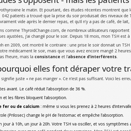
othyroxine le matin. Et pourtant, des études récentes montrent que le 
042 patients a trouvé que la prise du soir produisait des niveaux de 
raiment vide après le dernier repas, et qu’il n’y a pas de café, de lait
s comme ThyroidChange.com, de nombreux utilisateurs rapportent avoi
es ajustées, j’ai changé pour le soir. Depuis 18 mois, mon TSH est à 1
en 2009, ont montré le contraire : une prise le soir donnait un TSH 
z votre médicament le soir, mais que vous avez encore mangé 2 heure
pas l’heure, mais la
consistance
et l’
absence d’interférents
.
pourquoi elles font déraper votre t
gnifie juste « ne pas manger ». Ce n’est pas suffisant. Voici les erreu
s avant. Le café réduit l’absorption de 36 %.
m et les fibres bloquent l’absorption.
 fer ou de calcium
: même si vous les prenez à 2 heures d’intervalle,
ole (Prilosec) change le pH de l’estomac et empêche l’absorption.
un jour à 10h, un jour à 20h. Votre TSH va osciller, et vos symptômes 