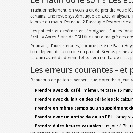
Traditionnellement, on vous a dit de prendre votre lév
certains. Une revue systématique de 2020 analysant 1 
la prise du matin. Pourquoi ? Parce que l’estomac est v
Les patients eux-mêmes en témoignent. Sur les forum
écrit : « Après 5 ans de TSH fluctuante malgré des dos
Pourtant, d’autres études, comme celle de Bach-Huynh 
tout dépend de la routine du patient. Si vous prene
calcium avant de dormir, l’effet sera nul. La clé n’est 
Les erreurs courantes - et 
Beaucoup de patients pensent que « prendre à jeun » si
Prendre avec du café
: même une tasse 15 minute
Prendre avec du lait ou des céréales
: le calciu
Prendre en même temps qu’un supplément de
Prendre avec un antiacide ou un PPI
: l’omépraz
Prendre à des heures variables
: un jour à 7h, 