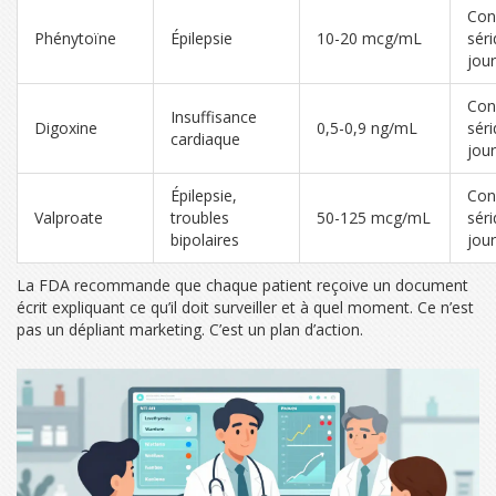
Con
Phénytoïne
Épilepsie
10-20 mcg/mL
sér
jou
Con
Insuffisance
Digoxine
0,5-0,9 ng/mL
séri
cardiaque
jou
Épilepsie,
Con
Valproate
troubles
50-125 mcg/mL
séri
bipolaires
jou
La FDA recommande que chaque patient reçoive un document
écrit expliquant ce qu’il doit surveiller et à quel moment. Ce n’est
pas un dépliant marketing. C’est un plan d’action.