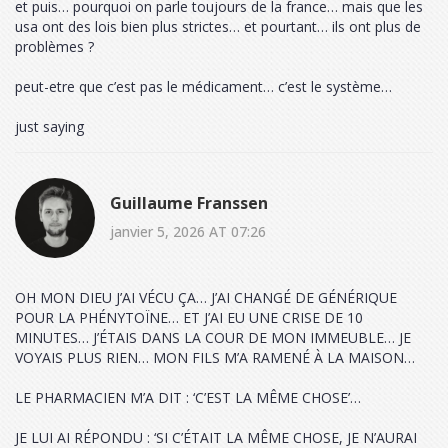
et puis… pourquoi on parle toujours de la france… mais que les
usa ont des lois bien plus strictes… et pourtant… ils ont plus de
problèmes ?
peut-etre que c’est pas le médicament… c’est le système…
just saying
Guillaume Franssen
janvier 5, 2026 AT 07:26
OH MON DIEU J’AI VÉCU ÇA… J’AI CHANGÉ DE GÉNÉRIQUE
POUR LA PHÉNYTOÏNE… ET J’AI EU UNE CRISE DE 10
MINUTES… J’ÉTAIS DANS LA COUR DE MON IMMEUBLE… JE
VOYAIS PLUS RIEN… MON FILS M’A RAMENÉ À LA MAISON…
LE PHARMACIEN M’A DIT : ‘C’EST LA MÊME CHOSE’…
JE LUI AI RÉPONDU : ‘SI C’ÉTAIT LA MÊME CHOSE, JE N’AURAI