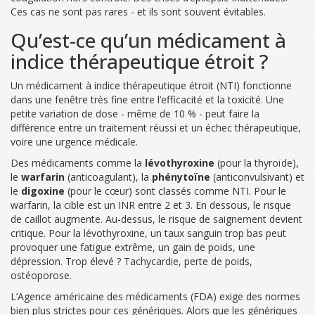
Ces cas ne sont pas rares - et ils sont souvent évitables.
Qu’est-ce qu’un médicament à
indice thérapeutique étroit ?
Un médicament à indice thérapeutique étroit (NTI) fonctionne
dans une fenêtre très fine entre l’efficacité et la toxicité. Une
petite variation de dose - même de 10 % - peut faire la
différence entre un traitement réussi et un échec thérapeutique,
voire une urgence médicale.
Des médicaments comme la
lévothyroxine
(pour la thyroïde),
le
warfarin
(anticoagulant), la
phénytoïne
(anticonvulsivant) et
le
digoxine
(pour le cœur) sont classés comme NTI. Pour le
warfarin, la cible est un INR entre 2 et 3. En dessous, le risque
de caillot augmente. Au-dessus, le risque de saignement devient
critique. Pour la lévothyroxine, un taux sanguin trop bas peut
provoquer une fatigue extrême, un gain de poids, une
dépression. Trop élevé ? Tachycardie, perte de poids,
ostéoporose.
L’Agence américaine des médicaments (FDA) exige des normes
bien plus strictes pour ces génériques. Alors que les génériques