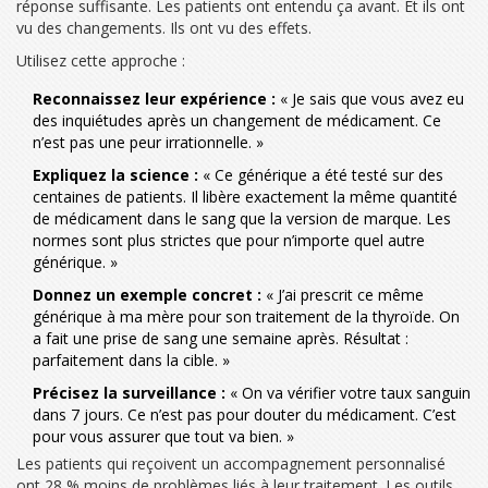
réponse suffisante. Les patients ont entendu ça avant. Et ils ont
vu des changements. Ils ont vu des effets.
Utilisez cette approche :
Reconnaissez leur expérience :
« Je sais que vous avez eu
des inquiétudes après un changement de médicament. Ce
n’est pas une peur irrationnelle. »
Expliquez la science :
« Ce générique a été testé sur des
centaines de patients. Il libère exactement la même quantité
de médicament dans le sang que la version de marque. Les
normes sont plus strictes que pour n’importe quel autre
générique. »
Donnez un exemple concret :
« J’ai prescrit ce même
générique à ma mère pour son traitement de la thyroïde. On
a fait une prise de sang une semaine après. Résultat :
parfaitement dans la cible. »
Précisez la surveillance :
« On va vérifier votre taux sanguin
dans 7 jours. Ce n’est pas pour douter du médicament. C’est
pour vous assurer que tout va bien. »
Les patients qui reçoivent un accompagnement personnalisé
ont 28 % moins de problèmes liés à leur traitement. Les outils