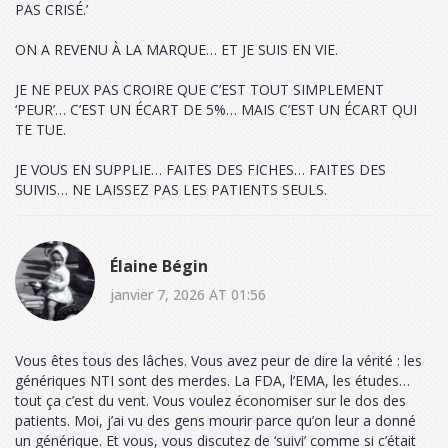
PAS CRISÉ.’
ON A REVENU À LA MARQUE… ET JE SUIS EN VIE.
JE NE PEUX PAS CROIRE QUE C’EST TOUT SIMPLEMENT
‘PEUR’… C’EST UN ÉCART DE 5%… MAIS C’EST UN ÉCART QUI
TE TUE.
JE VOUS EN SUPPLIE… FAITES DES FICHES… FAITES DES
SUIVIS… NE LAISSEZ PAS LES PATIENTS SEULS.
Élaine Bégin
janvier 7, 2026 AT 01:56
Vous êtes tous des lâches. Vous avez peur de dire la vérité : les
génériques NTI sont des merdes. La FDA, l’EMA, les études…
tout ça c’est du vent. Vous voulez économiser sur le dos des
patients. Moi, j’ai vu des gens mourir parce qu’on leur a donné
un générique. Et vous, vous discutez de ‘suivi’ comme si c’était