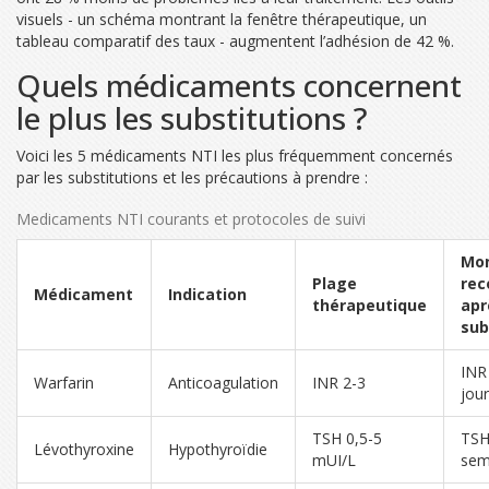
visuels - un schéma montrant la fenêtre thérapeutique, un
tableau comparatif des taux - augmentent l’adhésion de 42 %.
Quels médicaments concernent
le plus les substitutions ?
Voici les 5 médicaments NTI les plus fréquemment concernés
par les substitutions et les précautions à prendre :
Medicaments NTI courants et protocoles de suivi
Mon
Plage
re
Médicament
Indication
thérapeutique
apr
sub
INR
Warfarin
Anticoagulation
INR 2-3
jou
TSH 0,5-5
TSH
Lévothyroxine
Hypothyroïdie
mUI/L
sem