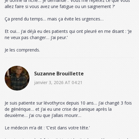
Je donne la fiche… je demande : ‘Vous me répétez ce que vous
allez faire si vous avez une fatigue ou un saignement ?’
Ça prend du temps… mais ça évite les urgences…
Et oui… j’ai déjà eu des patients qui ont pleuré en me disant : ‘Je
ne veux pas changer… j’ai peur.’
Je les comprends.
Suzanne Brouillette
janvier 3, 2026 AT 04:21
Je suis patiente sur lévothyrox depuis 10 ans… j’ai changé 3 fois
de générique… et j’ai eu une crise de panique après la
deuxième… j’ai cru que j’allais mourir…
Le médecin m’a dit : ‘C’est dans votre tête.’