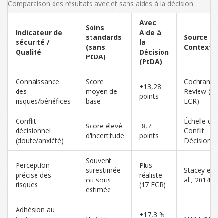
Comparaison des résultats avec et sans aides à la décision
Avec
Soins
Indicateur de
Aide à
standards
Source /
sécurité /
la
(sans
Contexte
Qualité
Décision
PtDA)
(PtDA)
Connaissance
Score
Cochrane
+13,28
des
moyen de
Review (86
points
risques/bénéfices
base
ECR)
Conflit
Échelle de
Score élevé
-8,7
décisionnel
Conflit
d'incertitude
points
(doute/anxiété)
Décisionne
Souvent
Perception
Plus
surestimée
Stacey et
précise des
réaliste
ou sous-
al., 2014
risques
(17 ECR)
estimée
Adhésion au
+17,3 %