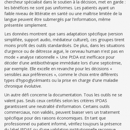
chercheur spécialisé dans le soutien à la décision, met en garde :
les bénéfices ne sont pas uniformes. Les patients ayant un
faible niveau de littératie en santé ou une maîtrise limitée de la
langue peuvent être submergés par l'information, même
présentée simplement.
Les données montrent que sans adaptation spécifique (version
simplifiée, support audio, médiateur culturel), ces groupes tirent
moins profit des outils standardisés. De plus, dans les situations
d'urgence ou de détresse aiguë, le cerveau humain n'est pas en
mode « analyse rationnelle ». Une PtDA est inefficace pour
décider d'une antibiothérapie immédiate lors d'une septicémie,
par exemple. Elle excelle en revanche pour les décisions «
sensibles aux préférences », comme le choix entre différents
types d'hypoglycémiants ou la prise en charge d'une maladie
chronique évolutive.
Un autre défi concerne la documentation. Tous les outils ne se
valent pas. Seuls ceux certifiés selon les critères IPDAS
garantissent une neutralité d'information. Certains outils
commerciaux, non validés, peuvent biaiser vers un traitement
spécifique pour des raisons économiques. En tant que
professionnel ou patient informé, vérifiez toujours la présence
du label IPDAS ou d'une validation institutionnelle reconnue