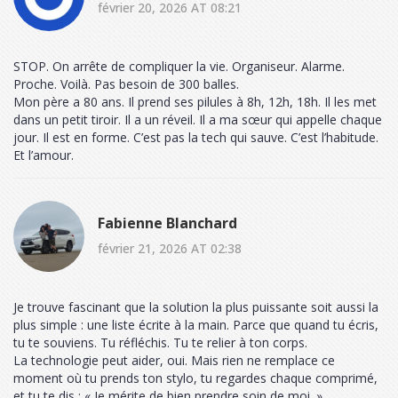
février 20, 2026 AT 08:21
STOP. On arrête de compliquer la vie. Organiseur. Alarme.
Proche. Voilà. Pas besoin de 300 balles.
Mon père a 80 ans. Il prend ses pilules à 8h, 12h, 18h. Il les met
dans un petit tiroir. Il a un réveil. Il a ma sœur qui appelle chaque
jour. Il est en forme. C’est pas la tech qui sauve. C’est l’habitude.
Et l’amour.
Fabienne Blanchard
février 21, 2026 AT 02:38
Je trouve fascinant que la solution la plus puissante soit aussi la
plus simple : une liste écrite à la main. Parce que quand tu écris,
tu te souviens. Tu réfléchis. Tu te relier à ton corps.
La technologie peut aider, oui. Mais rien ne remplace ce
moment où tu prends ton stylo, tu regardes chaque comprimé,
et tu te dis : « Je mérite de bien prendre soin de moi. »