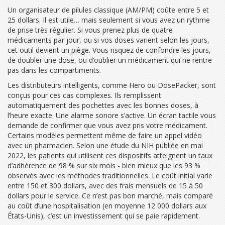
Un organisateur de pilules classique (AM/PM) coûte entre 5 et
25 dollars. Il est utile… mais seulement si vous avez un rythme
de prise très régulier. Si vous prenez plus de quatre
médicaments par jour, ou si vos doses varient selon les jours,
cet outil devient un piège. Vous risquez de confondre les jours,
de doubler une dose, ou d’oublier un médicament qui ne rentre
pas dans les compartiments.
Les distributeurs intelligents, comme Hero ou DosePacker, sont
conçus pour ces cas complexes. Ils remplissent
automatiquement des pochettes avec les bonnes doses, à
l’heure exacte. Une alarme sonore s’active. Un écran tactile vous
demande de confirmer que vous avez pris votre médicament.
Certains modèles permettent même de faire un appel vidéo
avec un pharmacien. Selon une étude du NIH publiée en mai
2022, les patients qui utilisent ces dispositifs atteignent un taux
d’adhérence de 98 % sur six mois - bien mieux que les 93 %
observés avec les méthodes traditionnelles. Le coût initial varie
entre 150 et 300 dollars, avec des frais mensuels de 15 à 50
dollars pour le service. Ce n’est pas bon marché, mais comparé
au coût d’une hospitalisation (en moyenne 12 000 dollars aux
États-Unis), c’est un investissement qui se paie rapidement.