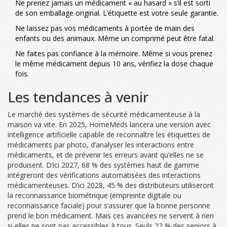
Ne prenez jamais un médicament « au hasard » s’il est sorti
de son emballage original. L’étiquette est votre seule garantie.
Ne laissez pas vos médicaments à portée de main des
enfants ou des animaux. Même un comprimé peut être fatal.
Ne faites pas confiance à la mémoire. Même si vous prenez
le même médicament depuis 10 ans, vérifiez la dose chaque
fois.
Les tendances à venir
Le marché des systèmes de sécurité médicamenteuse à la
maison va vite. En 2025, HomeMeds lancera une version avec
intelligence artificielle capable de reconnaître les étiquettes de
médicaments par photo, d’analyser les interactions entre
médicaments, et de prévenir les erreurs avant qu’elles ne se
produisent. D’ici 2027, 68 % des systèmes haut de gamme
intégreront des vérifications automatisées des interactions
médicamenteuses. D’ici 2028, 45 % des distributeurs utiliseront
la reconnaissance biométrique (empreinte digitale ou
reconnaissance faciale) pour s’assurer que la bonne personne
prend le bon médicament. Mais ces avancées ne servent à rien
si elles ne sont pas accessibles à tous. Seuls 22 % des seniors à