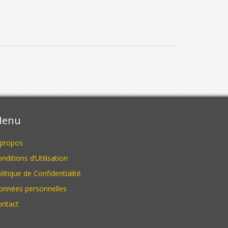
enu
 propos
nditions d’Utilisation
litique de Confidentialité
onnées personnelles
ontact