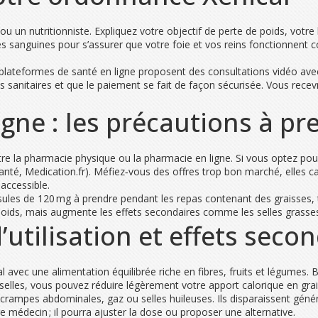
 un nutritionniste. Expliquez votre objectif de perte de poids, votre
sanguines pour s’assurer que votre foie et vos reins fonctionnent cor
 plateformes de santé en ligne proposent des consultations vidéo avec 
és sanitaires et que le paiement se fait de façon sécurisée. Vous rece
igne : les précautions à pr
 la pharmacie physique ou la pharmacie en ligne. Si vous optez pour le 
 Santé, Medication.fr). Méfiez‑vous des offres trop bon marché, elles c
 accessible.
ules de 120 mg à prendre pendant les repas contenant des graisses, tr
oids, mais augmente les effets secondaires comme les selles grasses 
’utilisation et effets seco
al avec une alimentation équilibrée riche en fibres, fruits et légumes. 
 selles, vous pouvez réduire légèrement votre apport calorique en grai
: crampes abdominales, gaz ou selles huileuses. Ils disparaissent gén
médecin ; il pourra ajuster la dose ou proposer une alternative.