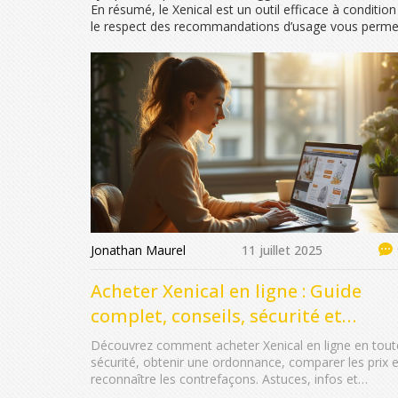
En résumé, le Xenical est un outil efficace à conditi
le respect des recommandations d’usage vous permettr
Jonathan Maurel
11 juillet 2025
Acheter Xenical en ligne : Guide
complet, conseils, sécurité et
réglementation
Découvrez comment acheter Xenical en ligne en tout
sécurité, obtenir une ordonnance, comparer les prix e
reconnaître les contrefaçons. Astuces, infos et
réglementation.