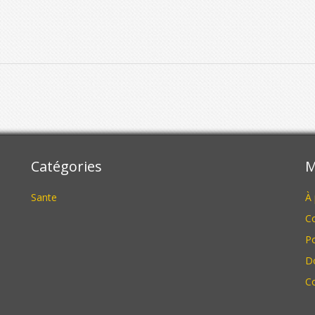
Catégories
M
Sante
À
Co
Po
D
C