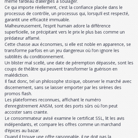
même fardeau d’allergies à soulager.
Ce qui importe réellement, c’est la confiance placée dans le
processus de contrôle, un processus qui, lorsqu’il est respecté,
garantit une efficacité immuable.
Malheureusement, l’esprit humain adore la différence
superficielle, se précipitant vers le prix le plus bas comme un
prédateur affamé.
Cette chasse aux économies, si elle est noble en apparence, se
transforme parfois en un jeu dangereux où l’on ignore les
subtilités du conditionnement.
Un blister mal scellé, une date de péremption dépassée, sont les
coups de théâtre qui peuvent transformer la guérison en
malédiction.
Il faut donc, tel un philosophe stoïque, observer le marché avec
discernement, sans se laisser emporter par les sirènes des
promos flash.
Les plateformes reconnues, affichant le numéro
d’enregistrement ANSM, sont des ports sûrs où l’on peut
accoster sans crainte.
Le consommateur avisé examine le certificat SSL, lit les avis
indépendants, et compare les offres comme un marchand
d’épices au bazar.
Quand il trouve une offre raisonnable, il ne doit pas la