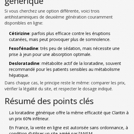
générique
Si vous cherchez une option différente, voici trois
antihistaminiques de deuxième génération couramment
disponibles en ligne:
Cétirizine
: parfois plus efficace contre les éruptions
cutanées, mais peut provoquer plus de somnolence.
Fexofénadine
: très peu de sédation, mais nécessite une
prise à jeun pour une absorption optimale.
Desloratadine
: métabolite actif de la loratadine, souvent
recommandé pour les patients sensibles au métabolisme
hépatique.
Dans chaque cas, le principe reste le même: comparer les prix,
vérifier la légalité du site, et respecter le dosage indiqué.
Résumé des points clés
La loratadine générique offre la même efficacité que Claritin à
un prix 60% inférieur.
En France, la vente en ligne est autorisée sans ordonnance, à
condition d’utiliser un site agréé par l’ANSM.