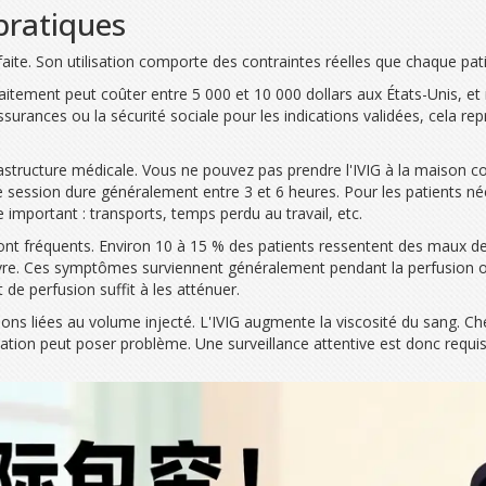
 pratiques
rfaite. Son utilisation comporte des contraintes réelles que chaque pat
raitement peut coûter entre 5 000 et 10 000 dollars aux États-Unis, e
surances ou la sécurité sociale pour les indications validées, cela 
astructure médicale. Vous ne pouvez pas prendre l'IVIG à la maison
ne session dure généralement entre 3 et 6 heures. Pour les patients n
important : transports, temps perdu au travail, etc.
nt fréquents. Environ 10 à 15 % des patients ressentent des maux de 
fièvre. Ces symptômes surviennent généralement pendant la perfusion 
 de perfusion suffit à les atténuer.
cations liées au volume injecté. L'IVIG augmente la viscosité du sang.
tion peut poser problème. Une surveillance attentive est donc requis