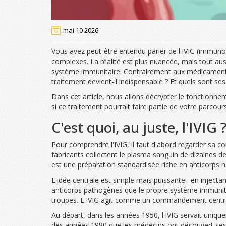
mai 10 2026
Vous avez peut-être entendu parler de l'IVIG (immuno
complexes. La réalité est plus nuancée, mais tout auss
système immunitaire
.
Contrairement aux médicaments 
traitement devient-il indispensable ? Et quels sont se
Dans cet article, nous allons décrypter le fonctionne
si ce traitement pourrait faire partie de votre parcour
C'est quoi, au juste, l'IVIG 
Pour comprendre l'IVIG, il faut d'abord regarder sa c
fabricants collectent le plasma sanguin de dizaines de
est une préparation standardisée riche en anticorps n
L'idée centrale est simple mais puissante : en injecta
anticorps pathogènes que le propre système immunita
troupes. L'IVIG agit comme un commandement central 
Au départ, dans les années 1950, l'IVIG servait uniqu
des années 1980 que les médecins ont découvert ses