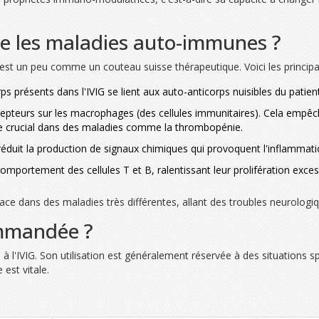
e les maladies auto-immunes ?
st un peu comme un couteau suisse thérapeutique. Voici les principale
ps présents dans l'IVIG se lient aux auto-anticorps nuisibles du patient
cepteurs sur les macrophages (des cellules immunitaires). Cela empêche
e crucial dans des maladies comme la thrombopénie.
réduit la production de signaux chimiques qui provoquent l'inflammatio
 comportement des cellules T et B, ralentissant leur prolifération exce
icace dans des maladies très différentes, allant des troubles neurolog
ommandée ?
l'IVIG. Son utilisation est généralement réservée à des situations sp
est vitale.