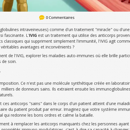
0 Commentaires
globulines intraveineuses) comme d'un traitement "miracle" ou d'une 
i fascinante. L'
IVIG
est
un traitement qui utilise des anticorps prove
classiques qui suppriment simplement l'immunité, l'IVIG agit comme 
s véritables avantages et inconvénients ?
ment de l'IVIG, explorer les maladies auto-immunes où elle brille part
s de soin.
?
omposition. Ce n'est pas une molécule synthétique créée en laboratoir
 milliers de donneurs sains. Ils extraient ensuite les immunoglobulines
aturels.
nt ces anticorps "sains" dans le corps d'un patient atteint d'une mala
ire du patient produit par erreur. Imaginez que votre système immun
qui redonne les bons ordres et calme la bataille.
ement à remplacer les anticorps manquants chez les personnes ayant des
 propriétés immuno-modulatrices, c'est-à-dire sa capacité à change