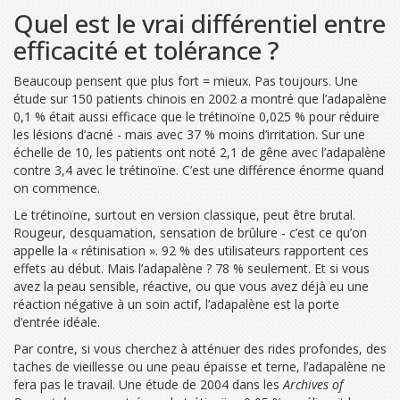
Quel est le vrai différentiel entre
efficacité et tolérance ?
Beaucoup pensent que plus fort = mieux. Pas toujours. Une
étude sur 150 patients chinois en 2002 a montré que l’adapalène
0,1 % était aussi efficace que le trétinoïne 0,025 % pour réduire
les lésions d’acné - mais avec 37 % moins d’irritation. Sur une
échelle de 10, les patients ont noté 2,1 de gêne avec l’adapalène
contre 3,4 avec le trétinoïne. C’est une différence énorme quand
on commence.
Le trétinoïne, surtout en version classique, peut être brutal.
Rougeur, desquamation, sensation de brûlure - c’est ce qu’on
appelle la « rétinisation ». 92 % des utilisateurs rapportent ces
effets au début. Mais l’adapalène ? 78 % seulement. Et si vous
avez la peau sensible, réactive, ou que vous avez déjà eu une
réaction négative à un soin actif, l’adapalène est la porte
d’entrée idéale.
Par contre, si vous cherchez à atténuer des rides profondes, des
taches de vieillesse ou une peau épaisse et terne, l’adapalène ne
fera pas le travail. Une étude de 2004 dans les
Archives of