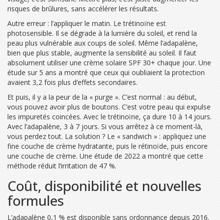
risques de brûlures, sans accélérer les résultats.
Autre erreur : l’appliquer le matin. Le trétinoïne est
photosensible. Il se dégrade à la lumière du soleil, et rend la
peau plus vulnérable aux coups de soleil. Même l’adapalène,
bien que plus stable, augmente la sensibilité au soleil. Il faut
absolument utiliser une crème solaire SPF 30+ chaque jour. Une
étude sur 5 ans a montré que ceux qui oubliaient la protection
avaient 3,2 fois plus d’effets secondaires.
Et puis, il y a la peur de la « purge ». C’est normal : au début,
vous pouvez avoir plus de boutons. C’est votre peau qui expulse
les impuretés coincées. Avec le trétinoïne, ça dure 10 à 14 jours.
Avec l’adapalène, 3 à 7 jours. Si vous arrêtez à ce moment-là,
vous perdez tout. La solution ? Le « sandwich » : appliquez une
fine couche de crème hydratante, puis le rétinoïde, puis encore
une couche de crème. Une étude de 2022 a montré que cette
méthode réduit l’irritation de 47 %.
Coût, disponibilité et nouvelles
formules
L’adapalène 0,1 % est disponible sans ordonnance depuis 2016.