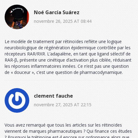
Noé García Suárez
novembre 26, 2025 AT 08:44
Le modèle de traitement par rétinoïdes reflète une logique
neurobiologique de régénération épidermique contrôlée par les
récepteurs RAR/RXR. L’adapalène, en tant que ligand sélectif de
RAR-β, présente une cinétique d’activation plus ciblée, réduisant
les réponses inflammatoires innées. Ce n’est pas une question
de « douceur », c’est une question de pharmacodynamique.
clement fauche
novembre 27, 2025 AT 22:15
Vous avez remarqué que tous les articles sur les rétinoïdes
viennent de marques pharmaceutiques ? Qui finance ces études
? Pourquoi le trétinoïne est-il encore sur ordonnance alors que