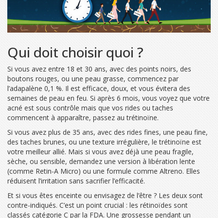
Qui doit choisir quoi ?
Si vous avez entre 18 et 30 ans, avec des points noirs, des
boutons rouges, ou une peau grasse, commencez par
l’adapalène 0,1 %. Il est efficace, doux, et vous évitera des
semaines de peau en feu. Si après 6 mois, vous voyez que votre
acné est sous contrôle mais que vos rides ou taches
commencent à apparaître, passez au trétinoïne.
Si vous avez plus de 35 ans, avec des rides fines, une peau fine,
des taches brunes, ou une texture irrégulière, le trétinoïne est
votre meilleur allié. Mais si vous avez déjà une peau fragile,
sèche, ou sensible, demandez une version à libération lente
(comme Retin-A Micro) ou une formule comme Altreno. Elles
réduisent l’irritation sans sacrifier l’efficacité.
Et si vous êtes enceinte ou envisagez de l’être ? Les deux sont
contre-indiqués. C’est un point crucial : les rétinoïdes sont
classés catégorie C par la FDA. Une grossesse pendant un