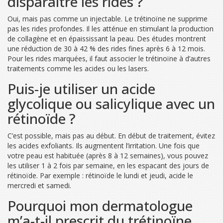
disparaitre les rides ?
Oui, mais pas comme un injectable. Le trétinoïne ne supprime
pas les rides profondes. Il les atténue en stimulant la production
de collagène et en épaississant la peau. Des études montrent
une réduction de 30 à 42 % des rides fines après 6 à 12 mois.
Pour les rides marquées, il faut associer le trétinoïne à d’autres
traitements comme les acides ou les lasers.
Puis-je utiliser un acide
glycolique ou salicylique avec un
rétinoïde ?
C’est possible, mais pas au début. En début de traitement, évitez
les acides exfoliants. Ils augmentent l’irritation. Une fois que
votre peau est habituée (après 8 à 12 semaines), vous pouvez
les utiliser 1 à 2 fois par semaine, en les espacant des jours de
rétinoïde. Par exemple : rétinoïde le lundi et jeudi, acide le
mercredi et samedi.
Pourquoi mon dermatologue
m’a-t-il prescrit du trétinoïne