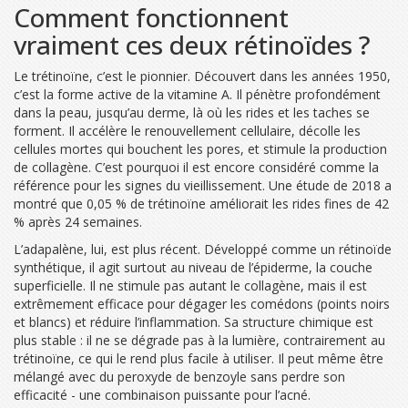
Comment fonctionnent
vraiment ces deux rétinoïdes ?
Le trétinoïne, c’est le pionnier. Découvert dans les années 1950,
c’est la forme active de la vitamine A. Il pénètre profondément
dans la peau, jusqu’au derme, là où les rides et les taches se
forment. Il accélère le renouvellement cellulaire, décolle les
cellules mortes qui bouchent les pores, et stimule la production
de collagène. C’est pourquoi il est encore considéré comme la
référence pour les signes du vieillissement. Une étude de 2018 a
montré que 0,05 % de trétinoïne améliorait les rides fines de 42
% après 24 semaines.
L’adapalène, lui, est plus récent. Développé comme un rétinoïde
synthétique, il agit surtout au niveau de l’épiderme, la couche
superficielle. Il ne stimule pas autant le collagène, mais il est
extrêmement efficace pour dégager les comédons (points noirs
et blancs) et réduire l’inflammation. Sa structure chimique est
plus stable : il ne se dégrade pas à la lumière, contrairement au
trétinoïne, ce qui le rend plus facile à utiliser. Il peut même être
mélangé avec du peroxyde de benzoyle sans perdre son
efficacité - une combinaison puissante pour l’acné.