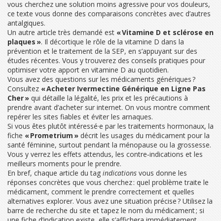
vous cherchez une solution moins agressive pour vos douleurs,
ce texte vous donne des comparaisons concrètes avec d’autres
antalgiques.
Un autre article très demandé est
« Vitamine D et sclérose en
plaques »
. Il décortique le rôle de la vitamine D dans la
prévention et le traitement de la SEP, en s’appuyant sur des
études récentes. Vous y trouverez des conseils pratiques pour
optimiser votre apport en vitamine D au quotidien.
Vous avez des questions sur les médicaments génériques ?
Consultez
« Acheter Ivermectine Générique en Ligne Pas
Cher »
qui détaille la légalité, les prix et les précautions à
prendre avant d’acheter sur internet. On vous montre comment
repérer les sites fiables et éviter les arnaques.
Si vous êtes plutôt intéressé·e par les traitements hormonaux, la
fiche
« Prometrium »
décrit les usages du médicament pour la
santé féminine, surtout pendant la ménopause ou la grossesse.
Vous y verrez les effets attendus, les contre‑indications et les
meilleurs moments pour le prendre.
En bref, chaque article du tag
indications
vous donne les
réponses concrètes que vous cherchez : quel problème traite le
médicament, comment le prendre correctement et quelles
alternatives explorer. Vous avez une situation précise ? Utilisez la
barre de recherche du site et tapez le nom du médicament ; si
une fiche d’indication existe, elle s’affichera immédiatement.