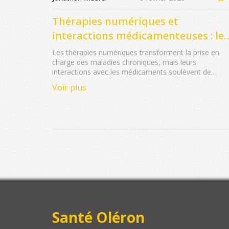
Thérapies numériques et
interactions médicamenteuses : les
nouvelles préoccupations
Les thérapies numériques transforment la prise en
charge des maladies chroniques, mais leurs
interactions avec les médicaments soulèvent de
nouvelles questions de sécurité, d'adhérence et de
Voir plus
régulation. Découvrez les enjeux réels en 2026.
Santé Oléron