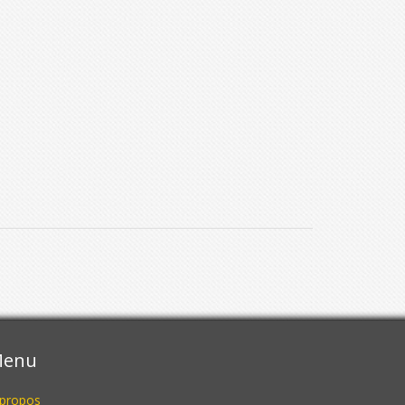
enu
 propos