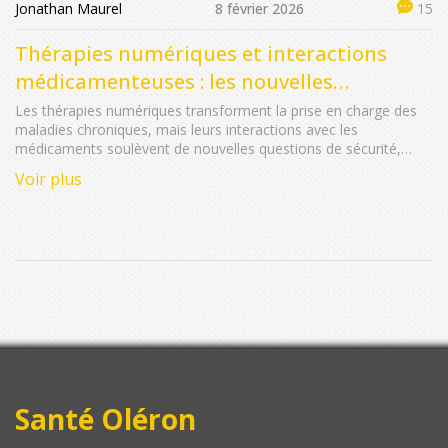
Jonathan Maurel
8 février 2026
15
Thérapies numériques et interactions
médicamenteuses : les nouvelles
préoccupations
Les thérapies numériques transforment la prise en charge des
maladies chroniques, mais leurs interactions avec les
médicaments soulèvent de nouvelles questions de sécurité,
d'adhérence et de régulation. Découvrez les enjeux réels en
Voir plus
2026.
Santé Oléron