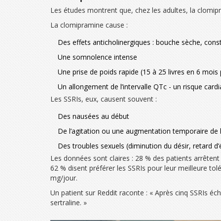
Les études montrent que, chez les adultes, la clomipra
La clomipramine cause :
Des effets anticholinergiques : bouche sèche, consti
Une somnolence intense
Une prise de poids rapide (15 à 25 livres en 6 mois 
Un allongement de l’intervalle QTc - un risque car
Les SSRIs, eux, causent souvent :
Des nausées au début
De l’agitation ou une augmentation temporaire de l
Des troubles sexuels (diminution du désir, retard d’
Les données sont claires : 28 % des patients arrêtent
62 % disent préférer les SSRIs pour leur meilleure to
mg/jour.
Un patient sur Reddit raconte : « Après cinq SSRIs écho
sertraline. »