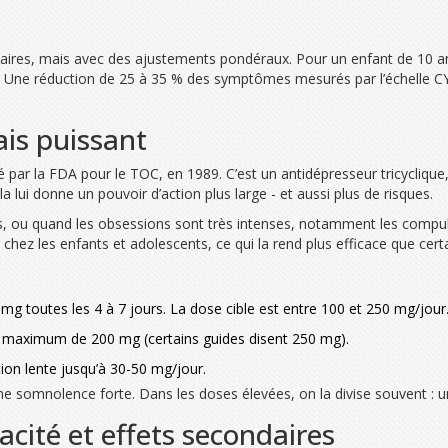
milaires, mais avec des ajustements pondéraux. Pour un enfant de 10
 Une réduction de 25 à 35 % des symptômes mesurés par l’échelle CY
ais puissant
r la FDA pour le TOC, en 1989. C’est un antidépresseur tricyclique, e
lui donne un pouvoir d’action plus large - et aussi plus de risques.
Is, ou quand les obsessions sont très intenses, notamment les compul
hez les enfants et adolescents, ce qui la rend plus efficace que cert
 mg toutes les 4 à 7 jours. La dose cible est entre 100 et 250 mg/jo
un maximum de 200 mg (certains guides disent 250 mg).
on lente jusqu’à 30-50 mg/jour.
e somnolence forte. Dans les doses élevées, on la divise souvent : une 
acité et effets secondaires