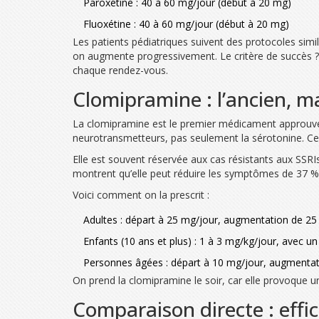
Paroxétine : 40 à 60 mg/jour (début à 20 mg)
Fluoxétine : 40 à 60 mg/jour (début à 20 mg)
Les patients pédiatriques suivent des protocoles si
on augmente progressivement. Le critère de succès ?
chaque rendez-vous.
Clomipramine : l’ancien, m
La clomipramine est le premier médicament approuvé pa
neurotransmetteurs, pas seulement la sérotonine. Cela 
Elle est souvent réservée aux cas résistants aux SSR
montrent qu’elle peut réduire les symptômes de 37 % c
Voici comment on la prescrit :
Adultes : départ à 25 mg/jour, augmentation de 25
Enfants (10 ans et plus) : 1 à 3 mg/kg/jour, avec 
Personnes âgées : départ à 10 mg/jour, augmentati
On prend la clomipramine le soir, car elle provoque un
Comparaison directe : effic