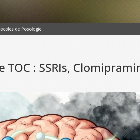
tocoles de Posologie
 TOC : SSRIs, Clomipramin