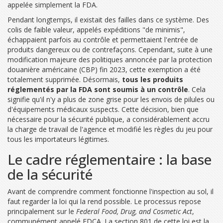
appelée simplement la FDA.
Pendant longtemps, il existait des failles dans ce système. Des
colis de faible valeur, appelés expéditions "de minimis",
échappaient parfois au contrôle et permettaient l'entrée de
produits dangereux ou de contrefaçons. Cependant, suite à une
modification majeure des politiques annoncée par la protection
douanière américaine (CBP) fin 2023, cette exemption a été
totalement supprimée. Désormais,
tous les produits
réglementés par la FDA sont soumis à un contrôle
. Cela
signifie qu'il n'y a plus de zone grise pour les envois de pilules ou
d'équipements médicaux suspects. Cette décision, bien que
nécessaire pour la sécurité publique, a considérablement accru
la charge de travail de l'agence et modifié les règles du jeu pour
tous les importateurs légitimes.
Le cadre réglementaire : la base
de la sécurité
Avant de comprendre comment fonctionne l'inspection au sol, il
faut regarder la loi qui la rend possible. Le processus repose
principalement sur le
Federal Food, Drug, and Cosmetic Act
,
communément appelé FDCA. La section 801 de cette loi est la