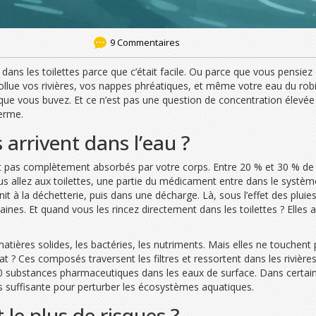
9 Commentaires
ns les toilettes parce que c’était facile. Ou parce que vous pensiez 
pollue vos rivières, vos nappes phréatiques, et même votre eau du ro
 que vous buvez. Et ce n’est pas une question de concentration élevée
erme.
rrivent dans l’eau ?
pas complètement absorbés par votre corps. Entre 20 % et 30 % de la
vous allez aux toilettes, une partie du médicament entre dans le systè
nit à la déchetterie, puis dans une décharge. Là, sous l’effet des plui
rraines. Et quand vous les rincez directement dans les toilettes ? Elles
s matières solides, les bactéries, les nutriments. Mais elles ne tou
ltat ? Ces composés traversent les filtres et ressortent dans les rivièr
 50 substances pharmaceutiques dans les eaux de surface. Dans certain
s suffisante pour perturber les écosystèmes aquatiques.
le plus de risques ?