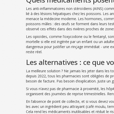
Les anti-inflammatoires non stéroïdiens (AINS) comme
lié à des lésions hépatiques chez les poissons. Les a
menace la médecine moderne. Les hormones, comme l
poissons mâles : des œufs se forment dans leurs testi
observé ces effets dans des rivières proches de zone
Les opioïdes, comme l’oxycodone ou le fentanyl, sont
mortelle si elle est ingérée par un enfant ou un adu
dangereux pour justifier un rinçage immédiat - une ex
reste réel.
Les alternatives : ce que 
La meilleure solution ? Ne jamais les jeter dans les to
depuis 2022, tous les pharmacies sont obligées de pr
besoin de facture. Pas besoin d’explication. Juste un 
Si vous n’avez pas de pharmacie à proximité, les hôpi
organisent des journées de reprise trimestrielles. Ren
En l’absence de point de collecte, et si vous devez 
les avec un ingrédient peu attrayant (café moulu, terr
Cela rend les médicaments inutilisables et réduit le 