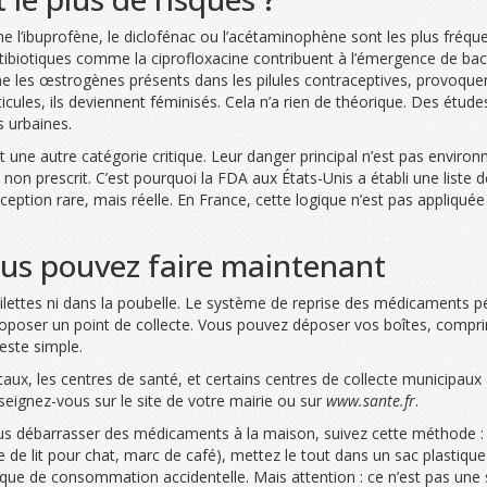
 l’ibuprofène, le diclofénac ou l’acétaminophène sont les plus fréqu
ntibiotiques comme la ciprofloxacine contribuent à l’émergence de bac
es œstrogènes présents dans les pilules contraceptives, provoque
cules, ils deviennent féminisés. Cela n’a rien de théorique. Des étud
s urbaines.
 une autre catégorie critique. Leur danger principal n’est pas enviro
lte non prescrit. C’est pourquoi la FDA aux États-Unis a établi une l
ception rare, mais réelle. En France, cette logique n’est pas appliqué
vous pouvez faire maintenant
ilettes ni dans la poubelle. Le système de reprise des médicaments périm
oposer un point de collecte. Vous pouvez déposer vos boîtes, compri
geste simple.
taux, les centres de santé, et certains centres de collecte municipaux
seignez-vous sur le site de votre mairie ou sur
www.sante.fr
.
vous débarrasser des médicaments à la maison, suivez cette méthode 
e de lit pour chat, marc de café), mettez le tout dans un sac plastique
risque de consommation accidentelle. Mais attention : ce n’est pas une