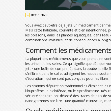
déc. 1 2025
Vous avez peut-être déjà jeté un médicament périmé da
Mais cette habitude, courante et bien intentionnée, 
les poissons, dans les plantes aquatiques, dans l’eau
combinaisons invisibles, et de conséquences à long t
Comment les médicaments a
La plupart des médicaments que vous prenez ne sont 
les urines ou les selles. Ce qui signifie que dès que 
jetez une boîte de comprimés dans la poubelle, elle fi
s’infiltrent dans le sol et atteignent les nappes soute
d’épuration - qui ne sont pas conçues pour les filtrer.
Les stations d’épuration traditionnelles éliminent le
l’ibuprofène, le diclofénac, ou le ciprofloxacine. Résu
sécurité sanitaire ont détecté des traces de plus de
nanogrammes par litre - une quantité minuscule, mai
Quels médicaments posent 