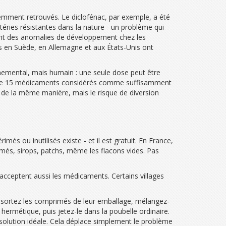
emment retrouvés. Le diclofénac, par exemple, a été
téries résistantes dans la nature - un problème qui
nt des anomalies de développement chez les
es en Suède, en Allemagne et aux États-Unis ont
nnemental, mais humain : une seule dose peut être
iste de 15 médicaments considérés comme suffisamment
e de la même manière, mais le risque de diversion
és ou inutilisés existe - et il est gratuit. En France,
més, sirops, patchs, même les flacons vides. Pas
 acceptent aussi les médicaments. Certains villages
: sortez les comprimés de leur emballage, mélangez-
 hermétique, puis jetez-le dans la poubelle ordinaire.
 solution idéale. Cela déplace simplement le problème