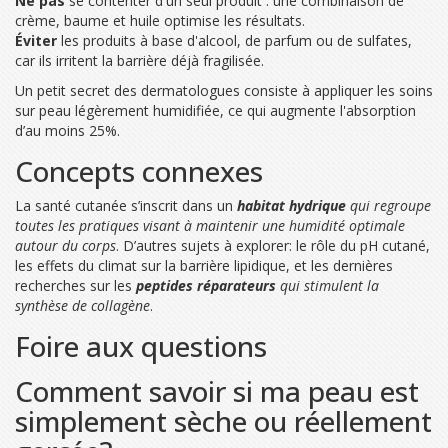
Ne pas
se contenter d'un seul produit : une combinaison de
crème, baume et huile optimise les résultats.
Éviter
les produits à base d'alcool, de parfum ou de sulfates,
car ils irritent la barrière déjà fragilisée.
Un petit secret des dermatologues consiste à appliquer les soins
sur peau légèrement humidifiée, ce qui augmente l'absorption
d’au moins 25%.
Concepts connexes
La santé cutanée s’inscrit dans un
habitat hydrique
qui regroupe
toutes les pratiques visant à maintenir une humidité optimale
autour du corps
. D’autres sujets à explorer: le rôle du pH cutané,
les effets du climat sur la barrière lipidique, et les dernières
recherches sur les
peptides réparateurs
qui stimulent la
synthèse de collagène
.
Foire aux questions
Comment savoir si ma peau est
simplement sèche ou réellement