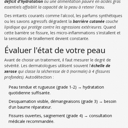
déficit d'hydratation
ou une alimentation pauvre en acides gras
essentiels
affaiblit la capacité de la peau à retenir l'eau.
Des irritants courants comme l'alcool, les parfums synthétiques
ou les savons agressifs dégradent la
barrière cutanée
couche
lipidique qui protège contre les agressions extérieures
. Quand
cette barrière se fissure, les micro‑inflammations s'installent et
la sensation de tiraillement devient constante.
Évaluer l'état de votre peau
Avant de choisir un traitement, il faut mesurer le degré de
sévérité. Les dermatologues utilisent souvent l'
échelle de
xerose
qui classe la sécheresse de 0 (normale) à 4 (fissures
profondes)
. Autodétection :
Peau tendue et rugueuse (grade 1‑2) → hydratation
quotidienne suffisante.
Desquamation visible, démangeaisons (grade 3) → besoin
d'un baume réparateur.
Fissures ouvertes, saignement (grade 4) → consultation
médicale recommandée.