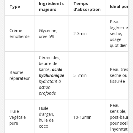
Ingrédients
Temps
Type
Idéal pour
majeurs
d'absorption
Peau
légèrement
Crème
Glycérine,
2‑3min
sèche,
émolliente
urée 5%
usage
quotidien
Céramides,
beurre de
karité,
acide
Peau très
Baume
hyaluronique
5‑7min
sèche ou
réparateur
hydratant à
fissurée
action
profonde
Peau
Huile
Huile
sensible,
d'argan,
végétale
10‑12min
post‑baum
huile de
pure
pour sceller
coco
l'hydratatio