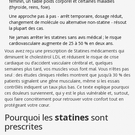
féminin, un faible poids corporel et certaines maladies
(thyroïde, reins, foie).
Une approche pas à pas - arrêt temporaire, dosage réduit,
changement de molécule ou alternative non‑statine - résout
la plupart des cas.
Ne jamais arrêter les statines sans avis médical ; le risque
cardiovasculaire augmente de 25 à 50 % en deux ans.
Vous avez reçu une prescription de
Statines
médicaments qui
diminuent le cholestérol LDL et réduisent le risque de crise
cardiaque ou d’accident vasculaire cérébral
et, quelques
semaines plus tard, vos muscles vous font mal. Vous n'êtes pas
seul : des études cliniques réelles montrent que jusqu’à 30 % des
patients signalent une gêne musculaire, même si les essais
contrôlés indiquent un taux plus bas. Ce texte explique pourquoi
ces douleurs surviennent, qui y est le plus vulnérable et, surtout,
quoi faire concrètement pour retrouver votre confort tout en
protégeant votre cœur.
Pourquoi les
statines
sont
prescrites