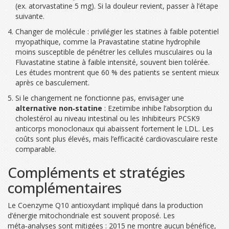
(ex. atorvastatine 5 mg). Si la douleur revient, passer à l’étape
suivante.
Changer de molécule : privilégier les statines à faible potentiel
myopathique, comme la
Pravastatine
statine hydrophile
moins susceptible de pénétrer les cellules musculaires
ou la
Fluvastatine
statine à faible intensité, souvent bien tolérée
.
Les études montrent que 60 % des patients se sentent mieux
après ce basculement.
Si le changement ne fonctionne pas, envisager une
alternative non‑statine
:
Ezetimibe
inhibe l’absorption du
cholestérol au niveau intestinal
ou les
Inhibiteurs PCSK9
anticorps monoclonaux qui abaissent fortement le LDL
. Les
coûts sont plus élevés, mais l’efficacité cardiovasculaire reste
comparable.
Compléments et stratégies
complémentaires
Le
Coenzyme Q10
antioxydant impliqué dans la production
d’énergie mitochondriale
est souvent proposé. Les
méta‑analyses sont mitigées : 2015 ne montre aucun bénéfice,