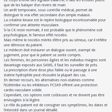
que de les balayer d’un revers de main.
Un arrêt temporaire, sous contrôle médical, permet de
distinguer le vrai effet secondaire d’un simple malaise.
La créatine kinase est le repère biologique incontournable pour
confirmer une atteinte musculaire.
Si la CK reste normale, il est probable que le phénomène soit
psychologique, le fameux effet nocebo.
Mais même le nocebo mérite d’être pris au sérieux, car il reflète
une détresse du patient.
Le médecin doit instaurer un dialogue ouvert, exempt de
jugement, pour que le patient se sente compris.
Les femmes, les personnes âgées et les individus maigres sont
davantage exposés aux SAMS, il faut les surveiller de près.
La prescription d’une dose plus faible ou le passage à une
statine hydrophile peut résoudre la plupart des cas.
En dernier recours, les alternatives non‑statines comme
l’ézétimibe ou les inhibiteurs PCSK9 offrent une protection
cardio‑vasculaire solide.
Cependant, ces options sont coûteuses et ne doivent pas être
envisagées à la légère.
Le rôle du patient est de consigner ses symptômes, les dates et
l’intensité dans un journal détaillé.