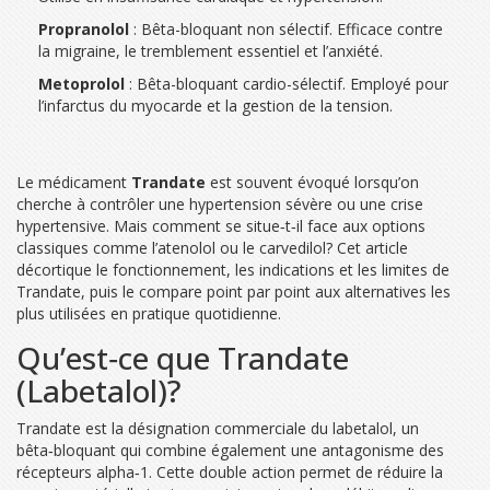
Propranolol
: Bêta-bloquant non sélectif. Efficace contre
la migraine, le tremblement essentiel et l’anxiété.
Metoprolol
: Bêta-bloquant cardio-sélectif. Employé pour
l’infarctus du myocarde et la gestion de la tension.
Le médicament
Trandate
est souvent évoqué lorsqu’on
cherche à contrôler une hypertension sévère ou une crise
hypertensive. Mais comment se situe‑t‑il face aux options
classiques comme l’atenolol ou le carvedilol? Cet article
décortique le fonctionnement, les indications et les limites de
Trandate, puis le compare point par point aux alternatives les
plus utilisées en pratique quotidienne.
Qu’est‑ce que Trandate
(Labetalol)?
Trandate
est la désignation commerciale du
labetalol
, un
bêta‑bloquant qui combine également une antagonisme des
récepteurs alpha‑1.
Cette double action permet de réduire la