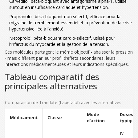
Carvedilol
: bêta‑bloquant avec antagonisme alpha‑1, utilisé
surtout en insuffisance cardiaque et hypertension.
Propranolol
: bêta‑bloquant non sélectif, efficace pour la
migraine, le tremblement essentiel et la prévention de la crise
hypertensive liée à l’anxiété.
Metoprolol
: bêta‑bloquant cardio‑sélectif, utilisé pour
l’infarctus du myocarde et la gestion de la tension.
Ces molécules partagent le même objectif - abaisser la pression
- mais diffèrent par leur profil d’effets secondaires, leurs
interactions médicamenteuses et leurs indications spécifiques.
Tableau comparatif des
principales alternatives
Comparaison de Trandate (Labetalol) avec les alternatives
Mode
Doses
Médicament
Classe
d’action
typique
IV: