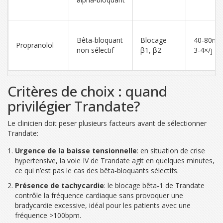
Bêta‑bloquant
Blocage
40‑80mg
Propranolol
non sélectif
β1, β2
3‑4×/j
Critères de choix : quand
privilégier Trandate?
Le clinicien doit peser plusieurs facteurs avant de sélectionner
Trandate:
Urgence de la baisse tensionnelle
: en situation de crise
hypertensive, la voie IV de Trandate agit en quelques minutes,
ce qui n’est pas le cas des bêta‑bloquants sélectifs.
Présence de tachycardie
: le blocage bêta‑1 de Trandate
contrôle la fréquence cardiaque sans provoquer une
bradycardie excessive, idéal pour les patients avec une
fréquence >100bpm.