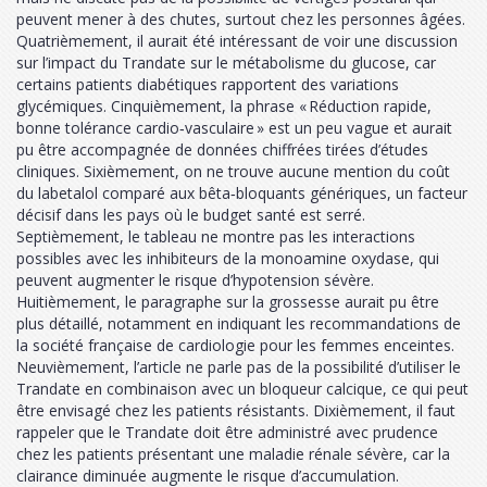
peuvent mener à des chutes, surtout chez les personnes âgées.
Quatrièmement, il aurait été intéressant de voir une discussion
sur l’impact du Trandate sur le métabolisme du glucose, car
certains patients diabétiques rapportent des variations
glycémiques. Cinquièmement, la phrase « Réduction rapide,
bonne tolérance cardio‑vasculaire » est un peu vague et aurait
pu être accompagnée de données chiffrées tirées d’études
cliniques. Sixièmement, on ne trouve aucune mention du coût
du labetalol comparé aux bêta‑bloquants génériques, un facteur
décisif dans les pays où le budget santé est serré.
Septièmement, le tableau ne montre pas les interactions
possibles avec les inhibiteurs de la monoamine oxydase, qui
peuvent augmenter le risque d’hypotension sévère.
Huitièmement, le paragraphe sur la grossesse aurait pu être
plus détaillé, notamment en indiquant les recommandations de
la société française de cardiologie pour les femmes enceintes.
Neuvièmement, l’article ne parle pas de la possibilité d’utiliser le
Trandate en combinaison avec un bloqueur calcique, ce qui peut
être envisagé chez les patients résistants. Dixièmement, il faut
rappeler que le Trandate doit être administré avec prudence
chez les patients présentant une maladie rénale sévère, car la
clairance diminuée augmente le risque d’accumulation.