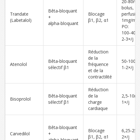
20‑80mg
bolus,
Bêta‑bloquant
Trandate
Blocage
perfusio
+
(Labetalol)
β1, β2, α1
1mg/min 
alpha‑bloquant
PO:
100‑400
2‑3×/j
Réduction
de la
Bêta‑bloquant
50‑100m
Atenolol
fréquence
sélectif β1
1‑2×/j
et de la
contractilité
Réduction
Bêta‑bloquant
de la
2,5‑10m
Bisoprolol
sélectif β1
charge
1×/j
cardiaque
Bêta‑bloquant
Blocage
6,25‑25
Carvedilol
+
β1, β2, α1
2×/j
alpha‑bloquant