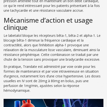
pression artérielle tout en maintenant un bon débit cardiaque,
ce qui le rend intéressant pour les patients présentant à la fois
une tachycardie et une résistance vasculaire accrue.
Mécanisme d’action et usage
clinique
Le labetalol bloque les récepteurs bêta‑1, bêta‑2 et alpha‑1. Le
blocage bêta‑1 diminue la fréquence cardiaque et la
contractilité, alors que l’inhibition alpha‑1 provoque une
relaxation de la musculature lisse vasculaire, diminuant ainsi la
résistance périphérique. Cette combinaison se traduit par une
chute de la tension sans provoquer une bradycardie excessive.
En pratique, Trandate est administré par voie orale pour les
formes de maintenance et par voie intraveineuse en situation
d’urgence, notamment lors d’une
crise hypertensive
. Les doses
usuelles en IV sont de 20mg à 80mg en bolus, puis une
perfusion de 1mg/min, ajustées selon la réponse
hémodynamique.