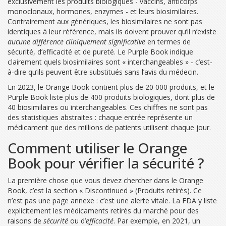
exclusivement les
produits biologiques
- vaccins, anticorps
monoclonaux, hormones, enzymes - et leurs
biosimilaires
.
Contrairement aux génériques, les biosimilaires ne sont pas
identiques à leur référence, mais ils doivent prouver qu’il n’existe
aucune différence cliniquement significative
en termes de
sécurité, d’efficacité et de pureté. Le Purple Book indique
clairement quels biosimilaires sont « interchangeables » - c’est-
à-dire qu’ils peuvent être substitués sans l’avis du médecin.
En 2023, le Orange Book contient plus de 20 000 produits, et le
Purple Book liste plus de 400 produits biologiques, dont plus de
40 biosimilaires ou interchangeables. Ces chiffres ne sont pas
des statistiques abstraites : chaque entrée représente un
médicament que des millions de patients utilisent chaque jour.
Comment utiliser le Orange
Book pour vérifier la sécurité ?
La première chose que vous devez chercher dans le Orange
Book, c’est la section « Discontinued » (Produits retirés). Ce
n’est pas une page annexe : c’est une alerte vitale. La FDA y liste
explicitement les médicaments retirés du marché pour des
raisons de
sécurité
ou d’
efficacité
. Par exemple, en 2021, un