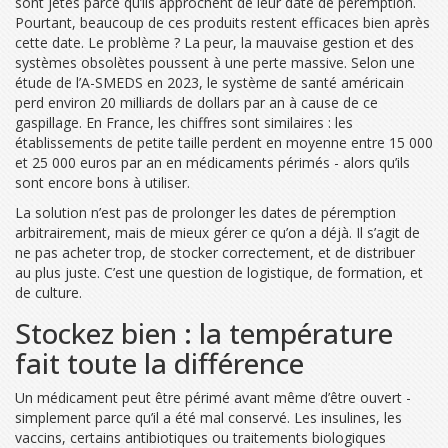
sont jetés parce qu’ils approchent de leur date de péremption.
Pourtant, beaucoup de ces produits restent efficaces bien après
cette date. Le problème ? La peur, la mauvaise gestion et des
systèmes obsolètes poussent à une perte massive. Selon une
étude de l’A-SMEDS en 2023, le système de santé américain
perd environ 20 milliards de dollars par an à cause de ce
gaspillage. En France, les chiffres sont similaires : les
établissements de petite taille perdent en moyenne entre 15 000
et 25 000 euros par an en médicaments périmés - alors qu’ils
sont encore bons à utiliser.
La solution n’est pas de prolonger les dates de péremption
arbitrairement, mais de mieux gérer ce qu’on a déjà. Il s’agit de
ne pas acheter trop, de stocker correctement, et de distribuer
au plus juste. C’est une question de logistique, de formation, et
de culture.
Stockez bien : la température
fait toute la différence
Un médicament peut être périmé avant même d’être ouvert -
simplement parce qu’il a été mal conservé. Les insulines, les
vaccins, certains antibiotiques ou traitements biologiques