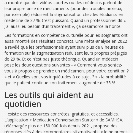
a montré que des vidéos courtes où des médecins parlent de
leur propre prise de médicaments (pour des troubles anxieux,
par exemple) réduisent la stigmatisation chez les étudiants en
médecine de 37 %. C’est puissant. Quand un professionnel dit «
J’ai aussi eu besoin d’un traitement », ça désamorce la honte.
Les formations en compétence culturelle pour les soignants ont
aussi montré des résultats concrets. Une méta-analyse en 2022
a révélé que les professionnels ayant suivi plus de 8 heures de
formation sur la stigmatisation réduisent leurs propres préjugés
de 29 %. Et ce n’est pas juste théorique. Quand un médecin
pose les deux questions suivantes - « Comment vous sentez-
vous à propos de prendre un médicament pour votre condition ?
» et « Quelles sont vos inquiétudes à ce sujet ? » - la probabilité
que le patient continue son traitement augmente de 33 %.
Les outils qui aident au
quotidien
Il existe des ressources concrètes, gratuites, et accessibles.
L’application « Medication Conversation Starter » de SAMHSA,
téléchargée plus de 150 000 fois depuis 2021, propose des
réponses clés à des commentaires stigmatisants. « Je ne prends