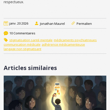
respectueux.
janv. 20 2026
Jonathan Maurel
Permalien
10 Commentaires
stigmatisation santé mentale
médicaments psychiatriques
communication médicale
adhérence médicamenteuse
langage non stigmatisant
Articles similaires