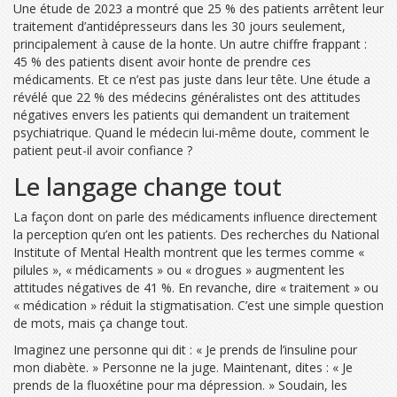
Une étude de 2023 a montré que 25 % des patients arrêtent leur
traitement d’antidépresseurs dans les 30 jours seulement,
principalement à cause de la honte. Un autre chiffre frappant :
45 % des patients disent avoir honte de prendre ces
médicaments. Et ce n’est pas juste dans leur tête. Une étude a
révélé que 22 % des médecins généralistes ont des attitudes
négatives envers les patients qui demandent un traitement
psychiatrique. Quand le médecin lui-même doute, comment le
patient peut-il avoir confiance ?
Le langage change tout
La façon dont on parle des médicaments influence directement
la perception qu’en ont les patients. Des recherches du National
Institute of Mental Health montrent que les termes comme «
pilules », « médicaments » ou « drogues » augmentent les
attitudes négatives de 41 %. En revanche, dire « traitement » ou
« médication » réduit la stigmatisation. C’est une simple question
de mots, mais ça change tout.
Imaginez une personne qui dit : « Je prends de l’insuline pour
mon diabète. » Personne ne la juge. Maintenant, dites : « Je
prends de la fluoxétine pour ma dépression. » Soudain, les