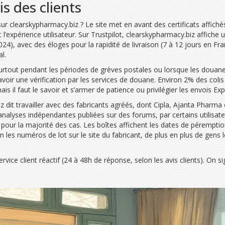
is des clients
 sur clearskypharmacy.biz ? Le site met en avant des certificats affich
st l’expérience utilisateur. Sur Trustpilot, clearskypharmacy.biz affic
024), avec des éloges pour la rapidité de livraison (7 à 12 jours en Fran
l.
 surtout pendant les périodes de grèves postales ou lorsque les douanes
 avoir une vérification par les services de douane. Environ 2% des col
is il faut le savoir et s’armer de patience ou privilégier les envois Exp
z dit travailler avec des fabricants agréés, dont Cipla, Ajanta Pharma
alyses indépendantes publiées sur des forums, par certains utilisateur
our la majorité des cas. Les boîtes affichent les dates de péremption 
on les numéros de lot sur le site du fabricant, de plus en plus de gens
ervice client réactif (24 à 48h de réponse, selon les avis clients). 