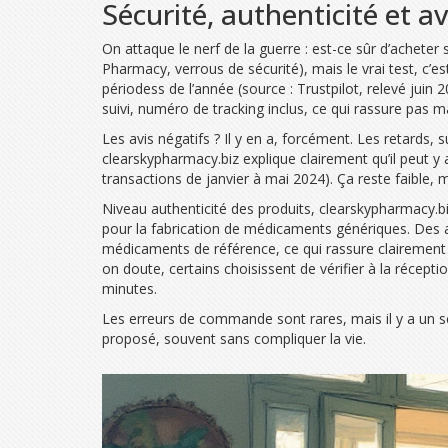
Sécurité, authenticité et av
On attaque le nerf de la guerre : est-ce sûr d’acheter
Pharmacy, verrous de sécurité), mais le vrai test, c’e
périodess de l’année (source : Trustpilot, relevé juin 2
suivi, numéro de tracking inclus, ce qui rassure pas ma
Les avis négatifs ? Il y en a, forcément. Les retards,
clearskypharmacy.biz explique clairement qu’il peut y
transactions de janvier à mai 2024). Ça reste faible, ma
Niveau authenticité des produits, clearskypharmacy.bi
pour la fabrication de médicaments génériques. Des an
médicaments de référence, ce qui rassure clairement p
on doute, certains choisissent de vérifier à la récepti
minutes.
Les erreurs de commande sont rares, mais il y a un s
proposé, souvent sans compliquer la vie.