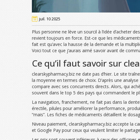
juil. 10 2025
Plus personne ne lève un sourcil à l’idée d’acheter 
revient toujours en force. Est-ce que les médicaments
fait est qu’avec la hausse de la demande et la multipl
Voici tout ce que j’aurais aimé savoir avant de comma
Ce qu’il faut savoir sur cl
clearskypharmacy.biz ne date pas d’hier. Le site tra
la moyenne en termes de choix. D’après une analyse fa
compare avec ses concurrents directs. Alors, qui achèt
souvent dans le top 5 des pays qui commandent le pl
La navigation, franchement, ne fait pas dans la dente
érectile, pilules pour améliorer la performance, produ
“mais”. Les fiches de médicaments détaillent le dosage
Niveau paiement, clearskypharmacy.biz accepte la ca
et Google Pay pour ceux qui veulent limiter le partage
Les prix sont souvent inférieurs à ceux des officines