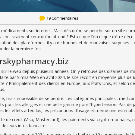
19 Commentaires
des médicaments sur internet. Mais dès qu’on se penche sur un site co
 sont vraiment ceux qu’on attend ? Est-ce que l’on risque d’être déçu
ication des plateformes, il y a de bonnes et de mauvaises surprises… e
nder la première fois.
earskypharmacy.biz
îne sur le web depuis plusieurs années. On y retrouve des dizaines d
ite par SimilarWeb en avril 2024, le site reçoit en moyenne plus de 60
e ? Principalement des clients en Europe, aux États-Unis, et selon des
us.
lle, mais impossible de se perdre. Les catégories principales : médic
its pour les allergies et une belle gamme pour l’hypertension. Pas de 
, les effets attendus, les précautions d’usage et même une estimation 
rte de crédit (Visa, Mastercard), les paiements via crypto-monnaies,
 de leurs infos bancaires.
 en France : en mai 2024, par exemple, la boîte de 30 comprimés de Via