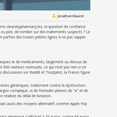
Jonathan Maurel
mme clearskypharmacy.biz, la question de confiance
, ou pire, de tomber sur des traitements suspects ? Le
t parfois des toutes petites lignes à ne pas zapper.
e marques et de médicaments, largement au-dessus de
 000 visiteurs mensuels, ce qui n’est pas rien si on
 discussions sur Reddit et Trustpilot, la France figure
aments génériques, traitement contre la dysfonction
jargon compliqué, ni de formules pleines de “si” et de
réaliste du délai de livraison.
 mais aussi des moyens alternatifs comme Apple Pay
gra générique s’affichait à 35 euros, contre 68 euros