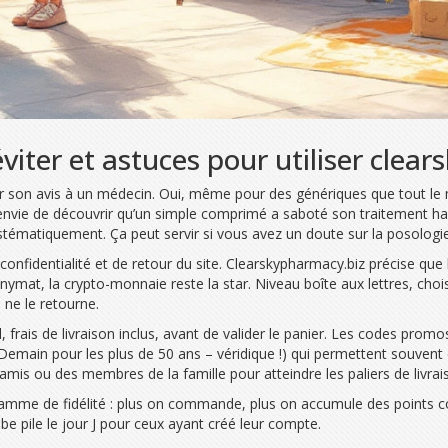
éviter et astuces pour utiliser cle
 son avis à un médecin. Oui, même pour des génériques que tout le m
nvie de découvrir qu’un simple comprimé a saboté son traitement habi
matiquement. Ça peut servir si vous avez un doute sur la posologie 
de confidentialité et de retour du site. Clearskypharmacy.biz précise 
nymat, la crypto-monnaie reste la star. Niveau boîte aux lettres, cho
 ne le retourne.
, frais de livraison inclus, avant de valider le panier. Les codes pro
main pour les plus de 50 ans – véridique !) qui permettent souven
is ou des membres de la famille pour atteindre les paliers de livrais
mme de fidélité : plus on commande, plus on accumule des points con
mbe pile le jour J pour ceux ayant créé leur compte.