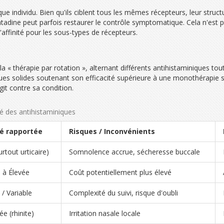
 individu. Bien qu'ils ciblent tous les mêmes récepteurs, leur structur
ratadine peut parfois restaurer le contrôle symptomatique. Cela n'est
affinité pour les sous-types de récepteurs.
la « thérapie par rotation », alternant différents antihistaminiques t
ques solides soutenant son efficacité supérieure à une monothérapie s
git contre sa condition.
té des antihistaminiques
té rapportée
Risques / Inconvénients
urtout urticaire)
Somnolence accrue, sécheresse buccale
à Élevée
Coût potentiellement plus élevé
/ Variable
Complexité du suivi, risque d'oubli
ée (rhinite)
Irritation nasale locale