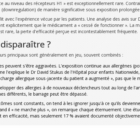
nce au niveau des récepteurs H1 » est exceptionnellement rare. Contra
té (downregulation) de manière significative sous exposition prolongé
lit avec l'expérience vécue par les patients. Une analyse des avis su
ent explicitement que le médicament a « cessé de fonctionner ». La mé
est rare, la perte d'efficacité perçue est incontestablement fréquente.
 disparaître ?
eurs principaux sont généralement en jeu, souvent combinés :
es peuvent s'être aggravées. L'exposition continue aux allergènes (po
l'explique le Dr David Stukus de l'Hôpital pour enfants Nationwide, l
a charge allergique sous-jacente du patient a augmenté », pas que le
opper des allergies à de nouveaux déclencheurs tout au long de l'ann
es différents, le barrage peut être dépassé.
mes sont constants, on tend à les ignorer jusqu'à ce qu'ils devienn
and il « ne marche plus », on remarque chaque éternuement. Une étu
t en efficacité, mais seulement 17 % avaient documenté objectivemen