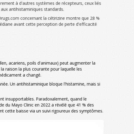
irement à d'autres systèmes de récepteurs, ceux liés
e aux antihistaminiques standards.
r Drugs.com concernant la cétirizine montre que 28 %
diane avant cette perception de perte d'efficacité
llen, acariens, poils d'animaux) peut augmenter la
a raison la plus courante pour laquelle les
 médicament a changé.
ée. Un antihistaminique bloque l'histamine, mais si
ent insupportables. Paradoxalement, quand le
de du Mayo Clinic en 2022 a révélé que 41 % des
t cette baisse via un suivi rigoureux des symptômes.