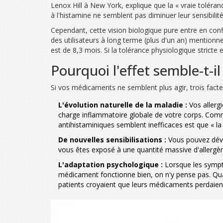
Lenox Hill à New York, explique que la « vraie toléra
à l'histamine ne semblent pas diminuer leur sensibili
Cependant, cette vision biologique pure entre en conf
des utilisateurs à long terme (plus d'un an) mentionn
est de 8,3 mois. Si la tolérance physiologique stricte 
Pourquoi l'effet semble-t-il
Si vos médicaments ne semblent plus agir, trois fact
L'évolution naturelle de la maladie :
Vos allergi
charge inflammatoire globale de votre corps. Comme 
antihistaminiques semblent inefficaces est que « l
De nouvelles sensibilisations :
Vous pouvez dével
vous êtes exposé à une quantité massive d'allergèn
L'adaptation psychologique :
Lorsque les symptô
médicament fonctionne bien, on n'y pense pas. Qu
patients croyaient que leurs médicaments perdaien