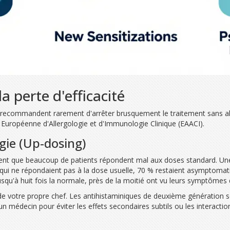
la perte d'efficacité
tes recommandent rarement d'arrêter brusquement le traitement sans alt
 Européenne d'Allergologie et d'Immunologie Clinique (EAACI).
gie (Up-dosing)
trent que beaucoup de patients répondent mal aux doses standard. Une
 qui ne répondaient pas à la dose usuelle, 70 % restaient asymptoma
squ'à huit fois la normale, près de la moitié ont vu leurs symptômes d
 votre propre chef. Les antihistaminiques de deuxième génération so
un médecin pour éviter les effets secondaires subtils ou les interac