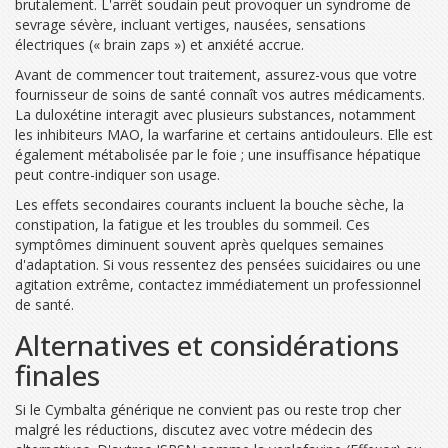
brutalement. L'arrêt soudain peut provoquer un syndrome de
sevrage sévère, incluant vertiges, nausées, sensations
électriques (« brain zaps ») et anxiété accrue.
Avant de commencer tout traitement, assurez-vous que votre
fournisseur de soins de santé connaît vos autres médicaments.
La duloxétine interagit avec plusieurs substances, notamment
les inhibiteurs MAO, la warfarine et certains antidouleurs. Elle est
également métabolisée par le foie ; une insuffisance hépatique
peut contre-indiquer son usage.
Les effets secondaires courants incluent la bouche sèche, la
constipation, la fatigue et les troubles du sommeil. Ces
symptômes diminuent souvent après quelques semaines
d'adaptation. Si vous ressentez des pensées suicidaires ou une
agitation extrême, contactez immédiatement un professionnel
de santé.
Alternatives et considérations
finales
Si le Cymbalta générique ne convient pas ou reste trop cher
malgré les réductions, discutez avec votre médecin des