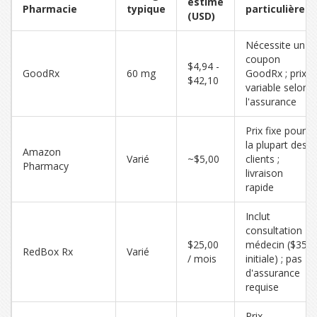
estimé
Pharmacie
typique
particulières
(USD)
Nécessite un
coupon
$4,94 -
GoodRx
60 mg
GoodRx ; prix
$42,10
variable selon
l'assurance
Prix fixe pour
la plupart des
Amazon
Varié
~$5,00
clients ;
Pharmacy
livraison
rapide
Inclut
consultation
$25,00
médecin ($35
RedBox Rx
Varié
/ mois
initiale) ; pas
d'assurance
requise
Prix