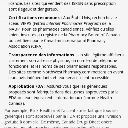
licencié. Les sites qui vendent des ISRSN sans prescription
sont illégaux et dangereux.
Certifications reconnues :
Aux États-Unis, recherchez le
sceau VIPPS (
Vetted Internet Pharmacies Program
) de la
NABP. Pour les pharmacies canadiennes, vérifiez qu'elles
soient inscrites au registre de la
Pharmacy Board of Canada
ou certifiées par le
Canadian International Pharmacy
Association (CIPA)
.
Transparence des informations :
Un site légitime affichera
clairement son adresse physique, un numéro de téléphone
fonctionnel et les noms de ses pharmaciens responsables.
Des sites comme
NorthWestPharmacy.com
mettent en avant
leurs avis indépendants et leur service client accessible.
Approbation FDA :
Assurez-vous que les génériques
proposés sont fabriqués dans des usines approuvées par la
FDA ou leurs équivalents internationaux (comme Health
Canada).
Par exemple,
Blink Health
met l'accent sur le fait que tous ses
génériques sont approuvés par la FDA et propose une livraison
gratuite à domicile. De même,
Canada Drugs Direct
opère
comme une pharmacie canadienne licenciée, offrant une