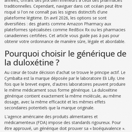
années, offrant des prix bien inférieurs à ceux des pharmacies
traditionnelles. Cependant, naviguer dans cet océain peut être
risqué si l'on ne connaît pas les signes distinctifs d'une
plateforme légitime. En avril 2026, les options se sont
diversifiées : des géants comme Amazon Pharmacy aux
plateformes spécialisées comme RedBox Rx ou les pharmacies
canadiennes certifiées. Cet article vous guide pas à pas pour
obtenir votre ordonnance de manière sûre, légale et abordable.
Pourquoi choisir le générique de
la duloxétine ?
Au cœur de toute décision d'achat se trouve le principe actif. Le
Cymbalta est la marque déposée par le laboratoire Eli Lilly. Une
fois que le brevet expire, d'autres laboratoires peuvent produire
le même médicament sous forme générique. La
duloxétine
générique contient exactement la même molécule, au même
dosage, avec la même efficacité et les mêmes effets
secondaires potentiels que la marque originale.
L'agence américaine des produits alimentaires et
médicamenteux (
FDA
) impose des standards rigoureux. Pour
être approuvé, un générique doit prouver sa « bioéquivalence ».