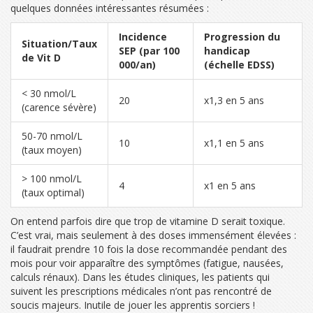
quelques données intéressantes résumées :
Incidence
Progression du
Situation/Taux
SEP (par 100
handicap
de Vit D
000/an)
(échelle EDSS)
< 30 nmol/L
20
x1,3 en 5 ans
(carence sévère)
50-70 nmol/L
10
x1,1 en 5 ans
(taux moyen)
> 100 nmol/L
4
x1 en 5 ans
(taux optimal)
On entend parfois dire que trop de vitamine D serait toxique.
C’est vrai, mais seulement à des doses immensément élevées :
il faudrait prendre 10 fois la dose recommandée pendant des
mois pour voir apparaître des symptômes (fatigue, nausées,
calculs rénaux). Dans les études cliniques, les patients qui
suivent les prescriptions médicales n’ont pas rencontré de
soucis majeurs. Inutile de jouer les apprentis sorciers !