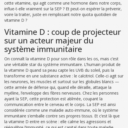
cette vitamine, qui agit comme une hormone dans notre corps,
influe-t-elle vraiment sur la SEP ? Et peut-on espérer la prévenir,
voire la traiter, juste en remplissant notre quota quotidien de
vitamine D ?
Vitamine D : coup de projecteur
sur un acteur majeur du
système immunitaire
On connaît la vitamine D pour son rôle dans les os, mais c’est
une véritable star du système immunitaire. L’humain produit de
la vitamine D quand sa peau capte les UVB du soleil, puis la
transforme en une substance active : le calcitriol. Celle-ci agit sur
les neurones, les muscles et surtout sur les globules blancs —
cette armée de défense qui, quand elle déraille, attaque la
myéline, l’enveloppe des fibres nerveuses. Chez les personnes
ayant la SEP, cette protection est abîmée, coupant la
communication entre le cerveau et le corps. La SEP est ainsi
considérée comme une maladie auto-immune, où le système
immunitaire s’emballe contre ses propres tissus. Et c’est là que
la vitamine D entre en scène : elle calme les agressions et
rééquilibre l’immunité, ce qui est capital dans toute maladie