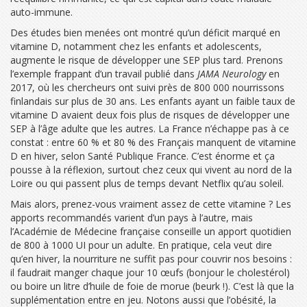
auto-immune.
Des études bien menées ont montré qu’un déficit marqué en
vitamine D, notamment chez les enfants et adolescents,
augmente le risque de développer une SEP plus tard. Prenons
l’exemple frappant d’un travail publié dans
JAMA Neurology
en
2017, où les chercheurs ont suivi près de 800 000 nourrissons
finlandais sur plus de 30 ans. Les enfants ayant un faible taux de
vitamine D avaient deux fois plus de risques de développer une
SEP à l’âge adulte que les autres. La France n’échappe pas à ce
constat : entre 60 % et 80 % des Français manquent de vitamine
D en hiver, selon Santé Publique France. C’est énorme et ça
pousse à la réflexion, surtout chez ceux qui vivent au nord de la
Loire ou qui passent plus de temps devant Netflix qu’au soleil.
Mais alors, prenez-vous vraiment assez de cette vitamine ? Les
apports recommandés varient d’un pays à l’autre, mais
l’Académie de Médecine française conseille un apport quotidien
de 800 à 1000 UI pour un adulte. En pratique, cela veut dire
qu’en hiver, la nourriture ne suffit pas pour couvrir nos besoins :
il faudrait manger chaque jour 10 œufs (bonjour le cholestérol)
ou boire un litre d’huile de foie de morue (beurk !). C’est là que la
supplémentation entre en jeu. Notons aussi que l’obésité, la