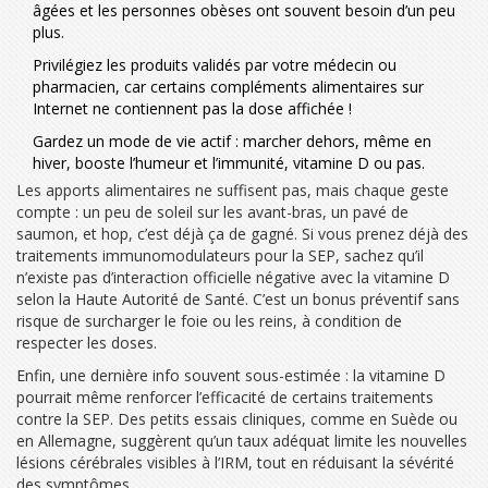
âgées et les personnes obèses ont souvent besoin d’un peu
plus.
Privilégiez les produits validés par votre médecin ou
pharmacien, car certains compléments alimentaires sur
Internet ne contiennent pas la dose affichée !
Gardez un mode de vie actif : marcher dehors, même en
hiver, booste l’humeur et l’immunité, vitamine D ou pas.
Les apports alimentaires ne suffisent pas, mais chaque geste
compte : un peu de soleil sur les avant-bras, un pavé de
saumon, et hop, c’est déjà ça de gagné. Si vous prenez déjà des
traitements immunomodulateurs pour la SEP, sachez qu’il
n’existe pas d’interaction officielle négative avec la vitamine D
selon la Haute Autorité de Santé. C’est un bonus préventif sans
risque de surcharger le foie ou les reins, à condition de
respecter les doses.
Enfin, une dernière info souvent sous-estimée : la vitamine D
pourrait même renforcer l’efficacité de certains traitements
contre la SEP. Des petits essais cliniques, comme en Suède ou
en Allemagne, suggèrent qu’un taux adéquat limite les nouvelles
lésions cérébrales visibles à l’IRM, tout en réduisant la sévérité
des symptômes.