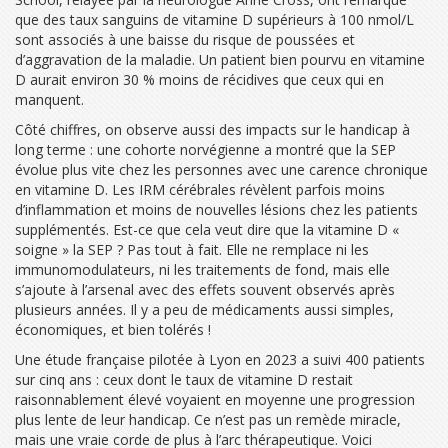
que des taux sanguins de vitamine D supérieurs à 100 nmol/L
sont associés à une baisse du risque de poussées et
d’aggravation de la maladie. Un patient bien pourvu en vitamine
D aurait environ 30 % moins de récidives que ceux qui en
manquent.
Côté chiffres, on observe aussi des impacts sur le handicap à
long terme : une cohorte norvégienne a montré que la SEP
évolue plus vite chez les personnes avec une carence chronique
en vitamine D. Les IRM cérébrales révèlent parfois moins
d’inflammation et moins de nouvelles lésions chez les patients
supplémentés. Est-ce que cela veut dire que la vitamine D «
soigne » la SEP ? Pas tout à fait. Elle ne remplace ni les
immunomodulateurs, ni les traitements de fond, mais elle
s’ajoute à l’arsenal avec des effets souvent observés après
plusieurs années. Il y a peu de médicaments aussi simples,
économiques, et bien tolérés !
Une étude française pilotée à Lyon en 2023 a suivi 400 patients
sur cinq ans : ceux dont le taux de vitamine D restait
raisonnablement élevé voyaient en moyenne une progression
plus lente de leur handicap. Ce n’est pas un remède miracle,
mais une vraie corde de plus à l’arc thérapeutique. Voici