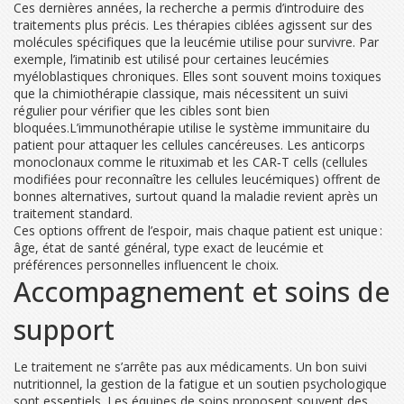
Ces dernières années, la recherche a permis d’introduire des
traitements plus précis. Les thérapies ciblées agissent sur des
molécules spécifiques que la leucémie utilise pour survivre. Par
exemple, l’imatinib est utilisé pour certaines leucémies
myéloblastiques chroniques. Elles sont souvent moins toxiques
que la chimiothérapie classique, mais nécessitent un suivi
régulier pour vérifier que les cibles sont bien
bloquées.L’immunothérapie utilise le système immunitaire du
patient pour attaquer les cellules cancéreuses. Les anticorps
monoclonaux comme le rituximab et les CAR‑T cells (cellules
modifiées pour reconnaître les cellules leucémiques) offrent de
bonnes alternatives, surtout quand la maladie revient après un
traitement standard.
Ces options offrent de l’espoir, mais chaque patient est unique :
âge, état de santé général, type exact de leucémie et
préférences personnelles influencent le choix.
Accompagnement et soins de
support
Le traitement ne s’arrête pas aux médicaments. Un bon suivi
nutritionnel, la gestion de la fatigue et un soutien psychologique
sont essentiels. Les équipes de soins proposent souvent des