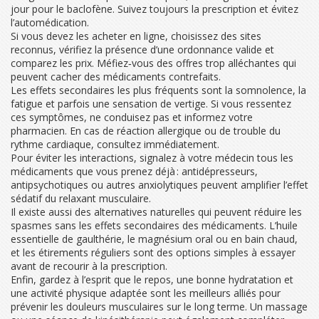
jour pour le baclofène. Suivez toujours la prescription et évitez
l’automédication.
Si vous devez les acheter en ligne, choisissez des sites
reconnus, vérifiez la présence d’une ordonnance valide et
comparez les prix. Méfiez‑vous des offres trop alléchantes qui
peuvent cacher des médicaments contrefaits.
Les effets secondaires les plus fréquents sont la somnolence, la
fatigue et parfois une sensation de vertige. Si vous ressentez
ces symptômes, ne conduisez pas et informez votre
pharmacien. En cas de réaction allergique ou de trouble du
rythme cardiaque, consultez immédiatement.
Pour éviter les interactions, signalez à votre médecin tous les
médicaments que vous prenez déjà : antidépresseurs,
antipsychotiques ou autres anxiolytiques peuvent amplifier l’effet
sédatif du relaxant musculaire.
Il existe aussi des alternatives naturelles qui peuvent réduire les
spasmes sans les effets secondaires des médicaments. L’huile
essentielle de gaulthérie, le magnésium oral ou en bain chaud,
et les étirements réguliers sont des options simples à essayer
avant de recourir à la prescription.
Enfin, gardez à l’esprit que le repos, une bonne hydratation et
une activité physique adaptée sont les meilleurs alliés pour
prévenir les douleurs musculaires sur le long terme. Un massage