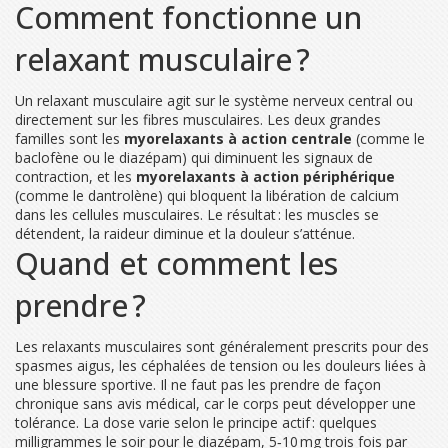
Comment fonctionne un
relaxant musculaire ?
Un relaxant musculaire agit sur le système nerveux central ou
directement sur les fibres musculaires. Les deux grandes
familles sont les
myorelaxants à action centrale
(comme le
baclofène ou le diazépam) qui diminuent les signaux de
contraction, et les
myorelaxants à action périphérique
(comme le dantrolène) qui bloquent la libération de calcium
dans les cellules musculaires. Le résultat : les muscles se
détendent, la raideur diminue et la douleur s’atténue.
Quand et comment les
prendre ?
Les relaxants musculaires sont généralement prescrits pour des
spasmes aigus, les céphalées de tension ou les douleurs liées à
une blessure sportive. Il ne faut pas les prendre de façon
chronique sans avis médical, car le corps peut développer une
tolérance. La dose varie selon le principe actif : quelques
milligrammes le soir pour le diazépam, 5‑10 mg trois fois par