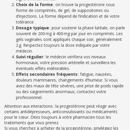
Choix de la forme
: on trouve la progestérone sous
forme de comprimés, de gel, de suppositoires ou
d’injections. La forme dépend de l’indication et de votre
tolérance.
Dosage typique
: pour soutenir la phase lutéale, on parle
souvent de 200 mg à 400 mg par jour en comprimés. Les
gels vaginales sont appliqués chaque soir, généralement
2 g. Respectez toujours la dose indiquée par votre
médecin.
Suivi régulier
: le médecin vérifiera vos niveaux
hormonaux, votre pression artérielle et surveillera les
éventuels effets indésirables.
Effets secondaires fréquents
: fatigue, nausées,
douleurs mammaires, changements d’humeur. Si vous
avez des maux de tête sévères, une prise de poids rapide
ou des saignements anormaux, contactez votre
professionnel.
Attention aux interactions : la progestérone peut réagir avec
certains antidépresseurs, anticonvulsivants ou médicaments
pour le cœur. Dites toujours à votre pharmacien tous les
traitements que vous prenez.
Si vous cherchez à acheter de la progestérone, privilégiez les