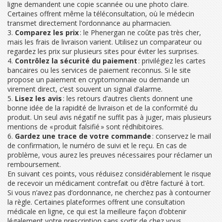
ligne demandent une copie scannée ou une photo claire.
Certaines offrent même la téléconsultation, où le médecin
transmet directement l’ordonnance au pharmacien.
3.
Comparez les prix
: le Phenergan ne coûte pas très cher,
mais les frais de livraison varient. Utilisez un comparateur ou
regardez les prix sur plusieurs sites pour éviter les surprises.
4.
Contrôlez la sécurité du paiement
: privilégiez les cartes
bancaires ou les services de paiement reconnus. Si le site
propose un paiement en cryptomonnaie ou demande un
virement direct, c’est souvent un signal d’alarme.
5.
Lisez les avis
: les retours d’autres clients donnent une
bonne idée de la rapidité de livraison et de la conformité du
produit. Un seul avis négatif ne suffit pas à juger, mais plusieurs
mentions de « produit falsifié » sont rédhibitoires.
6.
Gardez une trace de votre commande
: conservez le mail
de confirmation, le numéro de suivi et le reçu. En cas de
problème, vous aurez les preuves nécessaires pour réclamer un
remboursement.
En suivant ces points, vous réduisez considérablement le risque
de recevoir un médicament contrefait ou d’être facturé à tort.
Si vous n’avez pas d’ordonnance, ne cherchez pas à contourner
la règle. Certaines plateformes offrent une consultation
médicale en ligne, ce qui est la meilleure façon d’obtenir
légalement votre prescription sans sortir de chez vous.