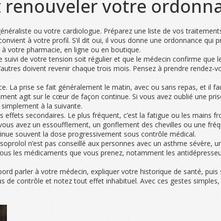
 renouveler votre ordonn
 généraliste ou votre cardiologue. Préparez une liste de vos traitem
 convient à votre profil. S’il dit oui, il vous donne une ordonnance qu
 à votre pharmacie, en ligne ou en boutique.
le suivi de votre tension soit régulier et que le médecin confirme que 
autres doivent revenir chaque trois mois. Pensez à prendre rendez‑vou
e. La prise se fait généralement le matin, avec ou sans repas, et il
nt agit sur le cœur de façon continue. Si vous avez oublié une prise
z simplement à la suivante.
ets secondaires. Le plus fréquent, c’est la fatigue ou les mains fro
ous avez un essoufflement, un gonflement des chevilles ou une fréqu
minue souvent la dose progressivement sous contrôle médical.
 bisoprolol n’est pas conseillé aux personnes avec un asthme sévère, 
tous les médicaments que vous prenez, notamment les antidépresseurs,
rd parler à votre médecin, expliquer votre historique de santé, puis s
s de contrôle et notez tout effet inhabituel. Avec ces gestes simples