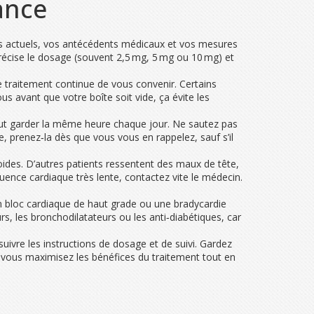
ance
ents actuels, vos antécédents médicaux et vos mesures
i précise le dosage (souvent 2,5 mg, 5 mg ou 10 mg) et
le traitement continue de vous convenir. Certains
s avant que votre boîte soit vide, ça évite les
 faut garder la même heure chaque jour. Ne sautez pas
, prenez‑la dès que vous vous en rappelez, sauf s’il
ides. D’autres patients ressentent des maux de tête,
ence cardiaque très lente, contactez vite le médecin.
un bloc cardiaque de haut grade ou une bradycardie
 les bronchodilatateurs ou les anti‑diabétiques, car
uivre les instructions de dosage et de suivi. Gardez
, vous maximisez les bénéfices du traitement tout en