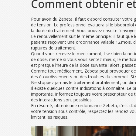
Comment obtenir et
Pour avoir du Zebeta, il faut d’abord consulter votre
de tension. Le professionnel évaluera si le bisoprolol
la durée du traitement. Vous pouvez ensuite l’envoyer
Le renouvellement suit le même principe : il faut que 
patients reçoivent une ordonnance valable 12 mois, d’
ruptures de traitement.
Quand vous recevez le médicament, lisez bien la notic
de dose, même si vous vous sentez mieux ; le médicame
est presque l’heure de la dose suivante : alors, passe
Comme tout médicament, Zebeta peut provoquer des eff
des étourdissements ou des troubles du sommeil. Si v
Ne stoppez jamais le traitement brutalement ; on di
Il existe quelques contre‑indications à connaître. Le
importante. Informez toujours votre prescripteur de 
des interactions sont possibles.
En résumé, obtenir une ordonnance Zebeta, c’est d’abo
votre tension sous contrôle, respectez les rendez‑vou
limitant les risques.