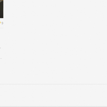
9
r
s