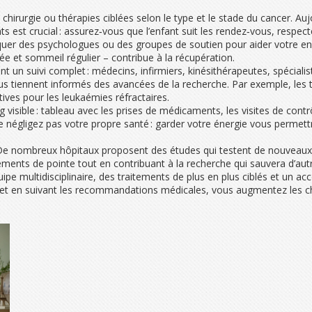
hirurgie ou thérapies ciblées selon le type et le stade du cancer. Aujo
ts est crucial : assurez‑vous que l’enfant suit les rendez‑vous, respect
uer des psychologues ou des groupes de soutien pour aider votre enfa
tée et sommeil régulier – contribue à la récupération.
t un suivi complet : médecins, infirmiers, kinésithérapeutes, spécialist
s tiennent informés des avancées de la recherche. Par exemple, les t
ives pour les leukaémies réfractaires.
visible : tableau avec les prises de médicaments, les visites de contrôl
négligez pas votre propre santé : garder votre énergie vous permettra
s. De nombreux hôpitaux proposent des études qui testent de nouveau
itements de pointe tout en contribuant à la recherche qui sauvera d’aut
ipe multidisciplinaire, des traitements de plus en plus ciblés et un a
t, et en suivant les recommandations médicales, vous augmentez les c