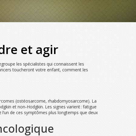
re et agir
egroupe les spécialistes qui connaissent les
s cancers toucheront votre enfant, comment les
s sarcomes (ostéosarcome, rhabdomyosarcome). La
gkin et non‑Hodgkin. Les signes varient : fatigue
vez l’un de ces symptômes plus longtemps que deux
ncologique