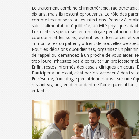
Le traitement combine chimiothérapie, radiothérapie, c
dix ans, mais ils restent éprouvants. Le rôle des paren
comme les nausées ou les infections. Pensez à impliq
sain – alimentation équilibrée, activité physique adap
Les centres spécialisés en oncologie pédiatrique offren
coordonnent les soins, évitent les redondances et vou
immunitaires du patient, offrent de nouvelles perspect
Pour les décisions quotidiennes, organisez un planning 
de rappel ou demandez à un proche de vous aider. Ne 
trop lourd, n’hésitez pas à consulter un professionnel.
Enfin, restez informés des essais cliniques en cour
Participer à un essai, c’est parfois accéder à des tra
En résumé, l’oncologie pédiatrique repose sur une équ
restant vigilant, en demandant de l’aide quand il fau
enfant.