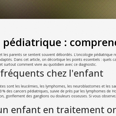
 pédiatrique : comprend
 et les parents se sentent souvent débordés. L’oncologie pédiatrique r
 adaptés. Dans cet article, on décortique les points essentiels : quel
 et surtout comment vivre au quotidien avec ce diagnostic.
 fréquents chez l'enfant
rantes sont les leucémies, les lymphomes, les neuroblastomes et le
 % des cancers pédiatriques, suivie de près par les lymphomes de Hod
aison, gonflement des ganglions ou douleurs osseuses. Si vous obser
n enfant en traitement o