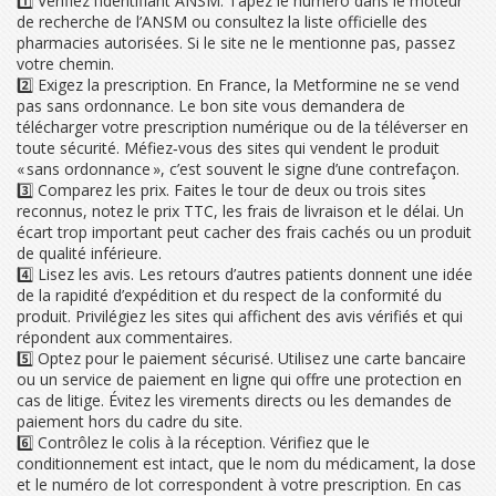
1️⃣ Vérifiez l’identifiant ANSM. Tapez le numéro dans le moteur
de recherche de l’ANSM ou consultez la liste officielle des
pharmacies autorisées. Si le site ne le mentionne pas, passez
votre chemin.
2️⃣ Exigez la prescription. En France, la Metformine ne se vend
pas sans ordonnance. Le bon site vous demandera de
télécharger votre prescription numérique ou de la téléverser en
toute sécurité. Méfiez‑vous des sites qui vendent le produit
« sans ordonnance », c’est souvent le signe d’une contrefaçon.
3️⃣ Comparez les prix. Faites le tour de deux ou trois sites
reconnus, notez le prix TTC, les frais de livraison et le délai. Un
écart trop important peut cacher des frais cachés ou un produit
de qualité inférieure.
4️⃣ Lisez les avis. Les retours d’autres patients donnent une idée
de la rapidité d’expédition et du respect de la conformité du
produit. Privilégiez les sites qui affichent des avis vérifiés et qui
répondent aux commentaires.
5️⃣ Optez pour le paiement sécurisé. Utilisez une carte bancaire
ou un service de paiement en ligne qui offre une protection en
cas de litige. Évitez les virements directs ou les demandes de
paiement hors du cadre du site.
6️⃣ Contrôlez le colis à la réception. Vérifiez que le
conditionnement est intact, que le nom du médicament, la dose
et le numéro de lot correspondent à votre prescription. En cas