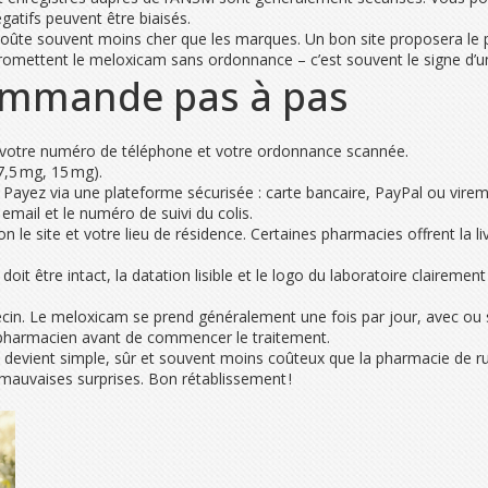
gatifs peuvent être biaisés.
oûte souvent moins cher que les marques. Un bon site proposera le pri
promettent le meloxicam sans ordonnance – c’est souvent le signe d’u
mmande pas à pas
, votre numéro de téléphone et votre ordonnance scannée.
7,5 mg, 15 mg).
n. 4. Payez via une plateforme sécurisée : carte bancaire, PayPal ou virem
email et le numéro de suivi du colis.
on le site et votre lieu de résidence. Certaines pharmacies offrent la li
r doit être intact, la datation lisible et le logo du laboratoire clairem
ecin. Le meloxicam se prend généralement une fois par jour, avec ou 
 pharmacien avant de commencer le traitement.
e devient simple, sûr et souvent moins coûteux que la pharmacie de 
 mauvaises surprises. Bon rétablissement !