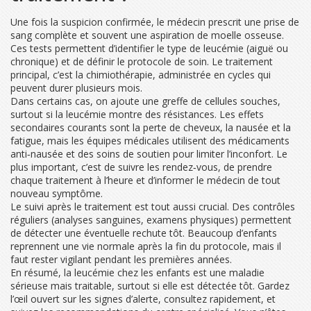
Une fois la suspicion confirmée, le médecin prescrit une prise de
sang complète et souvent une aspiration de moelle osseuse.
Ces tests permettent d’identifier le type de leucémie (aiguë ou
chronique) et de définir le protocole de soin. Le traitement
principal, c’est la chimiothérapie, administrée en cycles qui
peuvent durer plusieurs mois.
Dans certains cas, on ajoute une greffe de cellules souches,
surtout si la leucémie montre des résistances. Les effets
secondaires courants sont la perte de cheveux, la nausée et la
fatigue, mais les équipes médicales utilisent des médicaments
anti‑nausée et des soins de soutien pour limiter l’inconfort. Le
plus important, c’est de suivre les rendez‑vous, de prendre
chaque traitement à l’heure et d’informer le médecin de tout
nouveau symptôme.
Le suivi après le traitement est tout aussi crucial. Des contrôles
réguliers (analyses sanguines, examens physiques) permettent
de détecter une éventuelle rechute tôt. Beaucoup d’enfants
reprennent une vie normale après la fin du protocole, mais il
faut rester vigilant pendant les premières années.
En résumé, la leucémie chez les enfants est une maladie
sérieuse mais traitable, surtout si elle est détectée tôt. Gardez
l’œil ouvert sur les signes d’alerte, consultez rapidement, et