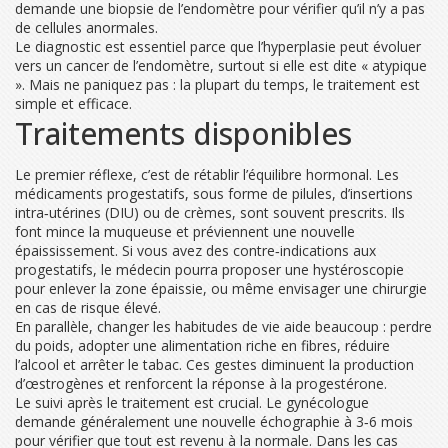
demande une biopsie de l’endomètre pour vérifier qu’il n’y a pas
de cellules anormales.
Le diagnostic est essentiel parce que l’hyperplasie peut évoluer
vers un cancer de l’endomètre, surtout si elle est dite « atypique
». Mais ne paniquez pas : la plupart du temps, le traitement est
simple et efficace.
Traitements disponibles
Le premier réflexe, c’est de rétablir l’équilibre hormonal. Les
médicaments progestatifs, sous forme de pilules, d’insertions
intra‑utérines (DIU) ou de crèmes, sont souvent prescrits. Ils
font mince la muqueuse et préviennent une nouvelle
épaississement. Si vous avez des contre‑indications aux
progestatifs, le médecin pourra proposer une hystéroscopie
pour enlever la zone épaissie, ou même envisager une chirurgie
en cas de risque élevé.
En parallèle, changer les habitudes de vie aide beaucoup : perdre
du poids, adopter une alimentation riche en fibres, réduire
l’alcool et arrêter le tabac. Ces gestes diminuent la production
d’œstrogènes et renforcent la réponse à la progestérone.
Le suivi après le traitement est crucial. Le gynécologue
demande généralement une nouvelle échographie à 3‑6 mois
pour vérifier que tout est revenu à la normale. Dans les cas