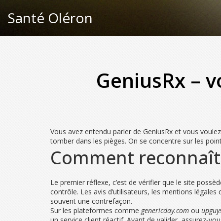
Santé Oléron
GeniusRx – v
Vous avez entendu parler de GeniusRx et vous voulez 
tomber dans les pièges. On se concentre sur les points 
Comment reconnaître
Le premier réflexe, c’est de vérifier que le site po
contrôle. Les avis d’utilisateurs, les mentions légale
souvent une contrefaçon.
Sur les plateformes comme
genericday.com
ou
upguy
un service client réactif. Avant de valider, assurez‑vo