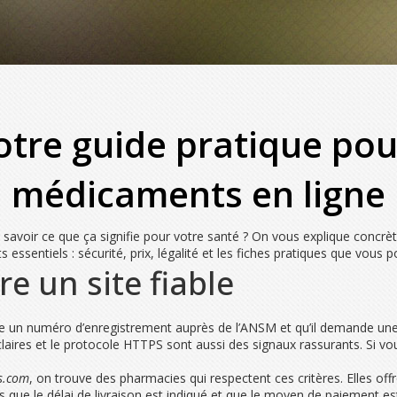
otre guide pratique pou
médicaments en ligne
savoir ce que ça signifie pour votre santé ? On vous explique concr
essentiels : sécurité, prix, légalité et les fiches pratiques que vous p
 un site fiable
ssède un numéro d’enregistrement auprès de l’ANSM et qu’il demande u
s claires et le protocole HTTPS sont aussi des signaux rassurants. Si v
s.com
, on trouve des pharmacies qui respectent ces critères. Elles offr
us que le délai de livraison est indiqué et que le moyen de paiement es