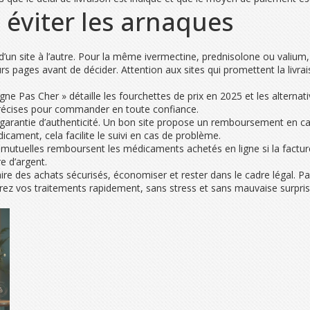
 éviter les arnaques
n site à l’autre. Pour la même ivermectine, prednisolone ou valium, l
urs pages avant de décider. Attention aux sites qui promettent la livra
e Pas Cher » détaille les fourchettes de prix en 2025 et les alternat
précises pour commander en toute confiance.
 la garantie d’authenticité. Un bon site propose un remboursement en c
cament, cela facilite le suivi en cas de problème.
s mutuelles remboursent les médicaments achetés en ligne si la factur
e d’argent.
re des achats sécurisés, économiser et rester dans le cadre légal. Par
ndrez vos traitements rapidement, sans stress et sans mauvaise surpri