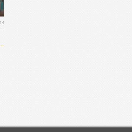
14
t
t