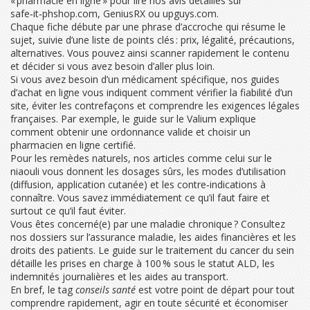
« pharmacie en ligne » pour lire nos avis détaillés sur
safe‑it‑phshop.com, GeniusRX ou upguys.com.
Chaque fiche débute par une phrase d’accroche qui résume le
sujet, suivie d’une liste de points clés : prix, légalité, précautions,
alternatives. Vous pouvez ainsi scanner rapidement le contenu
et décider si vous avez besoin d’aller plus loin.
Si vous avez besoin d’un médicament spécifique, nos guides
d’achat en ligne vous indiquent comment vérifier la fiabilité d’un
site, éviter les contrefaçons et comprendre les exigences légales
françaises. Par exemple, le guide sur le Valium explique
comment obtenir une ordonnance valide et choisir un
pharmacien en ligne certifié.
Pour les remèdes naturels, nos articles comme celui sur le
niaouli vous donnent les dosages sûrs, les modes d’utilisation
(diffusion, application cutanée) et les contre‑indications à
connaître. Vous savez immédiatement ce qu’il faut faire et
surtout ce qu’il faut éviter.
Vous êtes concerné(e) par une maladie chronique ? Consultez
nos dossiers sur l’assurance maladie, les aides financières et les
droits des patients. Le guide sur le traitement du cancer du sein
détaille les prises en charge à 100 % sous le statut ALD, les
indemnités journalières et les aides au transport.
En bref, le tag
conseils santé
est votre point de départ pour tout
comprendre rapidement, agir en toute sécurité et économiser