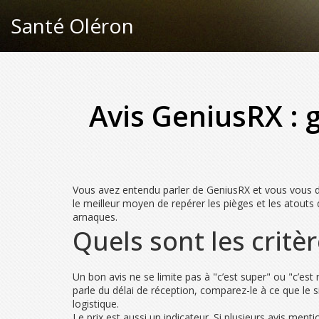
Santé Oléron
Avis GeniusRX : 
Vous avez entendu parler de GeniusRX et vous vous dem
le meilleur moyen de repérer les pièges et les atouts d
arnaques.
Quels sont les critè
Un bon avis ne se limite pas à "c’est super" ou "c’est nul
parle du délai de réception, comparez-le à ce que le 
logistique.
Le prix est aussi un indicateur. Si plusieurs avis men