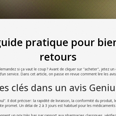
guide pratique pour bi
retours
andez si ça vaut le coup ? Avant de cliquer sur "acheter", jetez un œ
’un service. Dans cet article, on passe en revue comment lire les avis,
res clés dans un avis Geniu
". Il doit préciser : la rapidité de livraison, la conformité du produit, l
site promet. Un délai de 2 à 3 jours est habituel pour les médicaments
tionnent un prix très bas par rapport aux pharmacies classiques, vérif