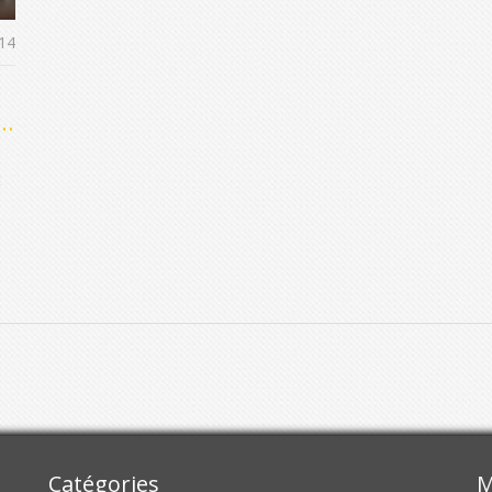
14
t
t
Catégories
M