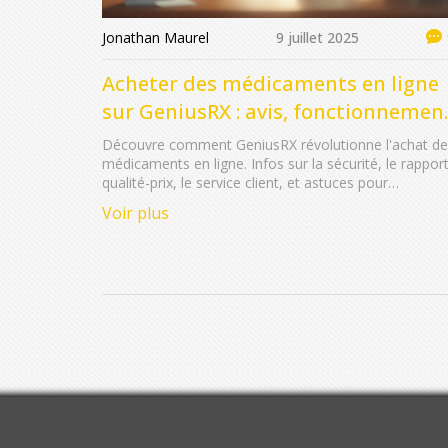
Jonathan Maurel
9 juillet 2025
Acheter des médicaments en ligne
sur GeniusRX : avis, fonctionnemen
et conseils
Découvre comment GeniusRX révolutionne l'achat de
médicaments en ligne. Infos sur la sécurité, le rappor
qualité-prix, le service client, et astuces pour
commander.
Voir plus