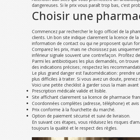
dangereuses. Si le prix vous paraît trop bas, c’est pr
Choisir une pharmaci
Commencez par rechercher le logo officiel de la pharma
clients. Un bon site indique clairement la licence de
information de contact ou qui ne proposent qu’un form
Comparez les prix, mais ne choisissez pas uniquement 
inférieur signale souvent une contrefaçon. Profitez des
Parmi les antibiotiques les plus demandés, on trouve l’
des indications précises ; respectez les recommandat
Le plus grand danger est l’automédication : prendre un 
plus difficiles à traiter. Si vous avez un doute, pren
Voici une petite checklist à garder sous la main avant
Prescription médicale valide et lisible.
Site affichant clairement sa licence de pharmacie fran
Coordonnées complètes (adresse, téléphone) et avis cl
Prix conforme à la fourchette du marché.
Option de paiement sécurisé et suivi de livraison.
En suivant ces étapes, vous réduisez les risques d’arna
toujours la qualité et le respect des règles.