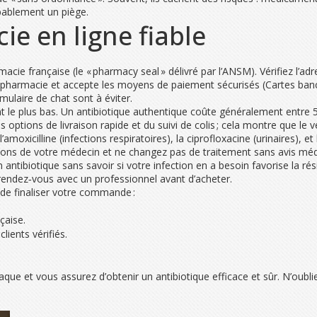
obablement un piège.
e en ligne fiable
cie française (le « pharmacy seal » délivré par l’ANSM). Vérifiez l’ad
 la pharmacie et accepte les moyens de paiement sécurisés (Cartes banc
ulaire de chat sont à éviter.
le plus bas. Un antibiotique authentique coûte généralement entre 5 €
 options de livraison rapide et du suivi de colis ; cela montre que le v
amoxicilline (infections respiratoires), la ciprofloxacine (urinaires),
ions de votre médecin et ne changez pas de traitement sans avis méd
antibiotique sans savoir si votre infection en a besoin favorise la rés
ez rendez‑vous avec un professionnel avant d’acheter.
 de finaliser votre commande :
çaise.
ients vérifiés.
que et vous assurez d’obtenir un antibiotique efficace et sûr. N’oubliez