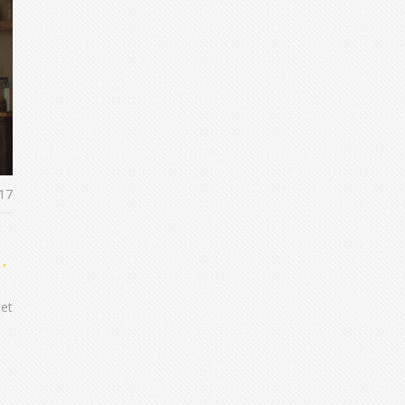
17
s
 et