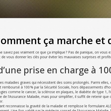
comment ça marche et q
 savez pas vraiment ce que ça implique ? Pas de panique, on vous ex
t de vous donner les clés pour éviter les mauvaises surprises et profi
d’une prise en charge à 10
s maladies graves qui nécessitent des soins prolongés. Parmi elles,
t est remboursé à 100 % par la Sécurité Sociale, hors dépassements d’h
s comme le cancer, la sclérose en plaques, le diabète de type 1, l’i
site de l’Assurance Maladie, mais pour simplifier, il suffit de retenir q
er.
tant reconnaisse la gravité de la maladie et remplisse le formulaire
AL
ent. Une fois validé par le médecin conseil de l’Assurance Maladie, le