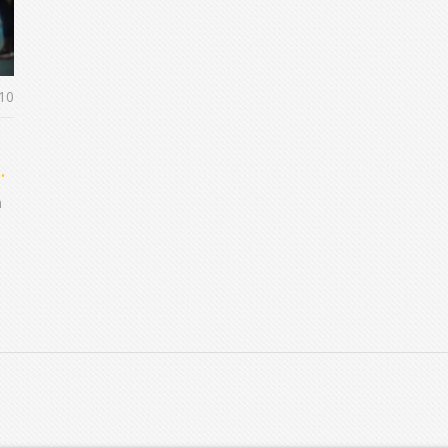
10
es
n