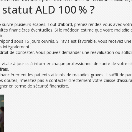
statut ALD 100 % ?
 suivre plusieurs étapes. Tout d’abord, prenez rendez‑vous avec votre
cultés financières éventuelles. Si le médecin estime que votre maladie e
ie.
e répond sous 15 jours ouvrés. Si l’avis est favorable, vous recevez u
s intégralement.
roit de contester. Vous pouvez demander une réévaluation ou sollicit
 vitale à jour et à informer chaque professionnel de santé de votre sit
rais.
inancièrement les patients atteints de maladies graves. Il suffit de pa
z des doutes, n’hésitez pas à contacter directement votre caisse d’ass
gner en terme de sécurité financière.