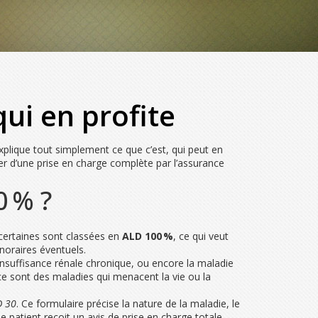
ui en profite
plique tout simplement ce que c’est, qui peut en
ter d’une prise en charge complète par l’assurance
0 % ?
 certaines sont classées en
ALD 100 %
, ce qui veut
onoraires éventuels.
nsuffisance rénale chronique, ou encore la maladie
ue ce sont des maladies qui menacent la vie ou la
D 30
. Ce formulaire précise la nature de la maladie, le
 patient reçoit un avis de prise en charge totale.