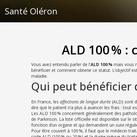
Santé Oléron
ALD 100 % : 
Vous avez entendu parler de l'
ALD 100 %
mais vous ne
bénéficier et comment obtenir ce statut. L’objectif es
maladie.
Qui peut bénéficier 
En France, les
affections de longue durée
(ALD) sont de
dire que le patient n’a plus à avancer les frais : tou
Les ALD 100 % concernent généralement des pathologie
de Parkinson. La liste officielle est disponible sur le 
fonction d’un organe et qui demandent un suivi réguli
Pour être couvert à 100 %, il faut que le médecin trai
code ALD (100 % ou 20 %) et la durée prévue du traitem