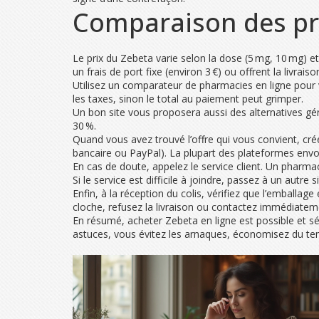
Comparaison des prix
Le prix du Zebeta varie selon la dose (5 mg, 10 mg) et
un frais de port fixe (environ 3 €) ou offrent la livrais
Utilisez un comparateur de pharmacies en ligne pour voi
les taxes, sinon le total au paiement peut grimper.
Un bon site vous proposera aussi des alternatives gé
30 %.
Quand vous avez trouvé l’offre qui vous convient, cr
bancaire ou PayPal). La plupart des plateformes envoi
En cas de doute, appelez le service client. Un pharma
Si le service est difficile à joindre, passez à un autre si
Enfin, à la réception du colis, vérifiez que l’emballa
cloche, refusez la livraison ou contactez immédiatem
En résumé, acheter Zebeta en ligne est possible et séc
astuces, vous évitez les arnaques, économisez du te