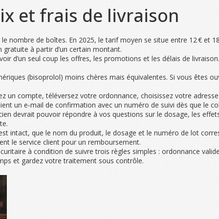
 et frais de livraison
 le nombre de boîtes. En 2025, le tarif moyen se situe entre 12 € et 1
on gratuite à partir d’un certain montant.
r d’un seul coup les offres, les promotions et les délais de livraison. 
nériques (bisoprolol) moins chères mais équivalentes. Si vous êtes o
éez un compte, téléversez votre ordonnance, choisissez votre adresse 
ent un e‑mail de confirmation avec un numéro de suivi dès que le colis
cien devrait pouvoir répondre à vos questions sur le dosage, les effe
te.
ge est intact, que le nom du produit, le dosage et le numéro de lot co
ent le service client pour un remboursement.
uritaire à condition de suivre trois règles simples : ordonnance valide
mps et gardez votre traitement sous contrôle.